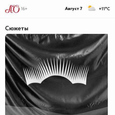
Август 7
16+
+11°C
Сюжеты