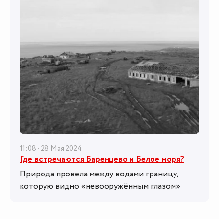
11:08 · 28 Мая 2024
Где встречаются Баренцево и Белое моря?
Природа провела между водами границу,
которую видно «невооружённым глазом»