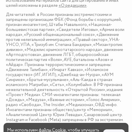
использования материалов сайта для цитирования и иных
целей изложены в разделе
«О редакции»
.
Для читателей: в России признаны экстремистскими и
запрещены организации ФБК (Фонд борьбы с коррупцией,
признан иноагентом), Штабы Навального, «Национал-
большевистская партия», «Свидетели Иеговы», «Армия воли
народа», «Русский общенациональный союз», «Движение
против нелегальной иммиграции», «Правый сектор», УНА-
УНСО, УПА, «Тризуб им. Степана Бандеры», «Мизантропик
дивижн», «Меджлис крымскотатарского народа», движение
«Артподготовка», движение ЛГБТ, общероссийская
политическая партия «Воля», АУЕ, батальоны «Азов» и
«Айдар». Признаны террористическими и запрещены:
«Движение Талибан», «Имарат Кавказ», «Исламское
государство» (ИГ, ИГИЛ), «Джебхад-ан-Нусра», «АУМ
Синрике», «Братья-мусульмане», «Аль-Каида в странах
исламского Магриба», «Сеть», «Колумбайн». В РФ признана
нежелательной деятельность «Открытой России», издания
«Проект Медиа». СМИ-иноагентами признаны: телеканал
«Дождь», «Медуза», «Важные истории», «Голос Америки»,
радио «Свобода», The Insider, «Медиазона», ОВД-инфо.
Иноагентами признаны общество/центр «Мемориал»,
«Аналитический Центр Юрия Левады», Сахаровский центр.
Instagram и Facebook (Metа) запрещены в РФ за экстремизм.
Мы используем
файлы Cookie
, чтобы улучшать