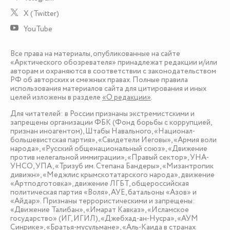
X (Twitter)
YouTube
Все права на материалы, опубликованные на сайте
«Арктического обозревателя» принадлежат редакции и/или
авторам и охраняются в соответствии с законодательством
РФ об авторских и смежных правах. Полные правила
использования материалов сайта для цитирования и иных
целей изложены в разделе
«О редакции»
.
Для читателей: в России признаны экстремистскими и
запрещены организации ФБК (Фонд борьбы с коррупцией,
признан иноагентом), Штабы Навального, «Национал-
большевистская партия», «Свидетели Иеговы», «Армия воли
народа», «Русский общенациональный союз», «Движение
против нелегальной иммиграции», «Правый сектор», УНА-
УНСО, УПА, «Тризуб им. Степана Бандеры», «Мизантропик
дивижн», «Меджлис крымскотатарского народа», движение
«Артподготовка», движение ЛГБТ, общероссийская
политическая партия «Воля», АУЕ, батальоны «Азов» и
«Айдар». Признаны террористическими и запрещены:
«Движение Талибан», «Имарат Кавказ», «Исламское
государство» (ИГ, ИГИЛ), «Джебхад-ан-Нусра», «АУМ
Синрике», «Братья-мусульмане», «Аль-Каида в странах