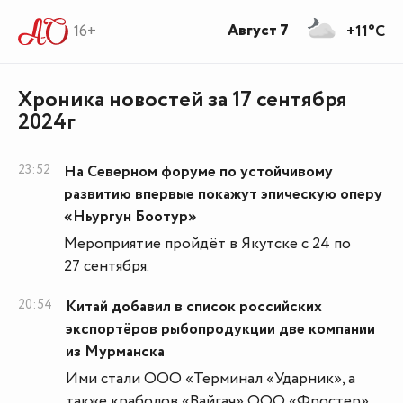
Август 7
16+
+11°C
Хроника новостей за 17 сентября
2024г
23:52
На Северном форуме по устойчивому
развитию впервые покажут эпическую оперу
«Ньургун Боотур»
Мероприятие пройдёт в Якутске с 24 по
27 сентября.
20:54
Китай добавил в список российских
экспортёров рыбопродукции две компании
из Мурманска
Ими стали ООО «Терминал «Ударник», а
также краболов «Вайгач» ООО «Фростер».