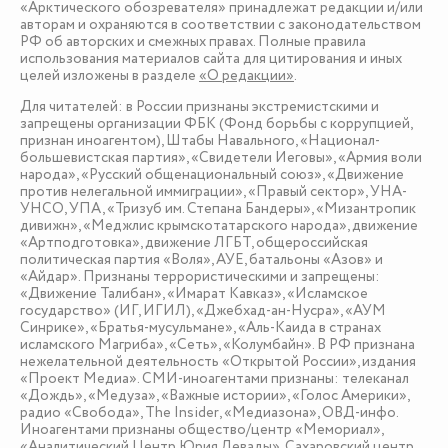
«Арктического обозревателя» принадлежат редакции и/или
авторам и охраняются в соответствии с законодательством
РФ об авторских и смежных правах. Полные правила
использования материалов сайта для цитирования и иных
целей изложены в разделе
«О редакции»
.
Для читателей: в России признаны экстремистскими и
запрещены организации ФБК (Фонд борьбы с коррупцией,
признан иноагентом), Штабы Навального, «Национал-
большевистская партия», «Свидетели Иеговы», «Армия воли
народа», «Русский общенациональный союз», «Движение
против нелегальной иммиграции», «Правый сектор», УНА-
УНСО, УПА, «Тризуб им. Степана Бандеры», «Мизантропик
дивижн», «Меджлис крымскотатарского народа», движение
«Артподготовка», движение ЛГБТ, общероссийская
политическая партия «Воля», АУЕ, батальоны «Азов» и
«Айдар». Признаны террористическими и запрещены:
«Движение Талибан», «Имарат Кавказ», «Исламское
государство» (ИГ, ИГИЛ), «Джебхад-ан-Нусра», «АУМ
Синрике», «Братья-мусульмане», «Аль-Каида в странах
исламского Магриба», «Сеть», «Колумбайн». В РФ признана
нежелательной деятельность «Открытой России», издания
«Проект Медиа». СМИ-иноагентами признаны: телеканал
«Дождь», «Медуза», «Важные истории», «Голос Америки»,
радио «Свобода», The Insider, «Медиазона», ОВД-инфо.
Иноагентами признаны общество/центр «Мемориал»,
«Аналитический Центр Юрия Левады», Сахаровский центр.