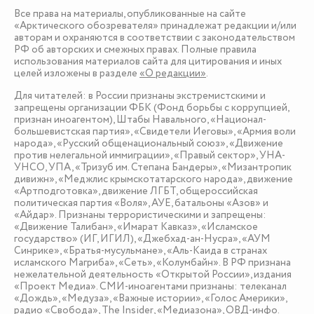
Все права на материалы, опубликованные на сайте
«Арктического обозревателя» принадлежат редакции и/или
авторам и охраняются в соответствии с законодательством
РФ об авторских и смежных правах. Полные правила
использования материалов сайта для цитирования и иных
целей изложены в разделе
«О редакции»
.
Для читателей: в России признаны экстремистскими и
запрещены организации ФБК (Фонд борьбы с коррупцией,
признан иноагентом), Штабы Навального, «Национал-
большевистская партия», «Свидетели Иеговы», «Армия воли
народа», «Русский общенациональный союз», «Движение
против нелегальной иммиграции», «Правый сектор», УНА-
УНСО, УПА, «Тризуб им. Степана Бандеры», «Мизантропик
дивижн», «Меджлис крымскотатарского народа», движение
«Артподготовка», движение ЛГБТ, общероссийская
политическая партия «Воля», АУЕ, батальоны «Азов» и
«Айдар». Признаны террористическими и запрещены:
«Движение Талибан», «Имарат Кавказ», «Исламское
государство» (ИГ, ИГИЛ), «Джебхад-ан-Нусра», «АУМ
Синрике», «Братья-мусульмане», «Аль-Каида в странах
исламского Магриба», «Сеть», «Колумбайн». В РФ признана
нежелательной деятельность «Открытой России», издания
«Проект Медиа». СМИ-иноагентами признаны: телеканал
«Дождь», «Медуза», «Важные истории», «Голос Америки»,
радио «Свобода», The Insider, «Медиазона», ОВД-инфо.