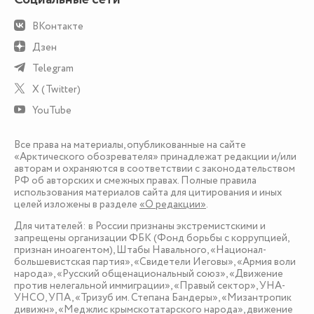
ВКонтакте
Дзен
Telegram
X (Twitter)
YouTube
Все права на материалы, опубликованные на сайте
«Арктического обозревателя» принадлежат редакции и/или
авторам и охраняются в соответствии с законодательством
РФ об авторских и смежных правах. Полные правила
использования материалов сайта для цитирования и иных
целей изложены в разделе
«О редакции»
.
Для читателей: в России признаны экстремистскими и
запрещены организации ФБК (Фонд борьбы с коррупцией,
признан иноагентом), Штабы Навального, «Национал-
большевистская партия», «Свидетели Иеговы», «Армия воли
народа», «Русский общенациональный союз», «Движение
против нелегальной иммиграции», «Правый сектор», УНА-
УНСО, УПА, «Тризуб им. Степана Бандеры», «Мизантропик
дивижн», «Меджлис крымскотатарского народа», движение