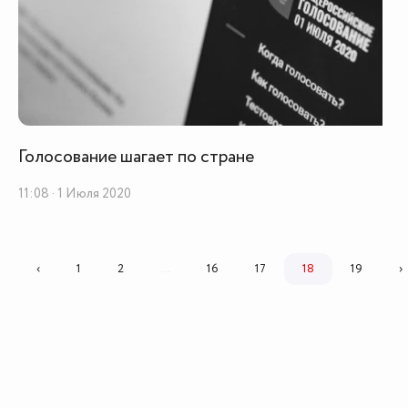
Голосование шагает по стране
11:08 · 1 Июля 2020
‹
1
2
...
16
17
18
19
›