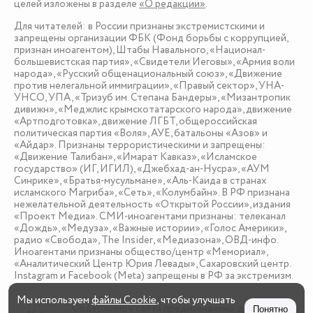
целей изложены в разделе
«О редакции»
.
Для читателей: в России признаны экстремистскими и
запрещены организации ФБК (Фонд борьбы с коррупцией,
признан иноагентом), Штабы Навального, «Национал-
большевистская партия», «Свидетели Иеговы», «Армия воли
народа», «Русский общенациональный союз», «Движение
против нелегальной иммиграции», «Правый сектор», УНА-
УНСО, УПА, «Тризуб им. Степана Бандеры», «Мизантропик
дивижн», «Меджлис крымскотатарского народа», движение
«Артподготовка», движение ЛГБТ, общероссийская
политическая партия «Воля», АУЕ, батальоны «Азов» и
«Айдар». Признаны террористическими и запрещены:
«Движение Талибан», «Имарат Кавказ», «Исламское
государство» (ИГ, ИГИЛ), «Джебхад-ан-Нусра», «АУМ
Синрике», «Братья-мусульмане», «Аль-Каида в странах
исламского Магриба», «Сеть», «Колумбайн». В РФ признана
нежелательной деятельность «Открытой России», издания
«Проект Медиа». СМИ-иноагентами признаны: телеканал
«Дождь», «Медуза», «Важные истории», «Голос Америки»,
радио «Свобода», The Insider, «Медиазона», ОВД-инфо.
Иноагентами признаны общество/центр «Мемориал»,
«Аналитический Центр Юрия Левады», Сахаровский центр.
Instagram и Facebook (Metа) запрещены в РФ за экстремизм.
Мы используем
файлы Cookie
, чтобы улучшать
Содержимое сайта предназначено для детей
Понятно