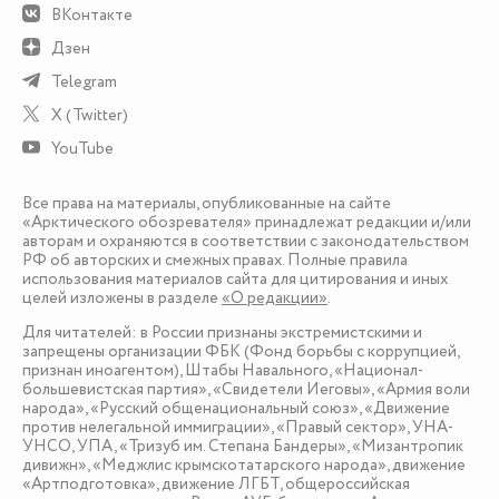
ВКонтакте
Дзен
Telegram
X (Twitter)
YouTube
Все права на материалы, опубликованные на сайте
«Арктического обозревателя» принадлежат редакции и/или
авторам и охраняются в соответствии с законодательством
РФ об авторских и смежных правах. Полные правила
использования материалов сайта для цитирования и иных
целей изложены в разделе
«О редакции»
.
Для читателей: в России признаны экстремистскими и
запрещены организации ФБК (Фонд борьбы с коррупцией,
признан иноагентом), Штабы Навального, «Национал-
большевистская партия», «Свидетели Иеговы», «Армия воли
народа», «Русский общенациональный союз», «Движение
против нелегальной иммиграции», «Правый сектор», УНА-
УНСО, УПА, «Тризуб им. Степана Бандеры», «Мизантропик
дивижн», «Меджлис крымскотатарского народа», движение
«Артподготовка», движение ЛГБТ, общероссийская