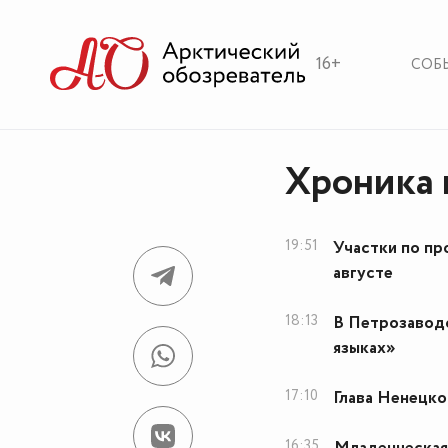
16+
СОБ
Хроника 
19:51
Участки по пр
августе
18:13
В Петрозаводс
языках»
17:10
Глава Ненецко
16:35