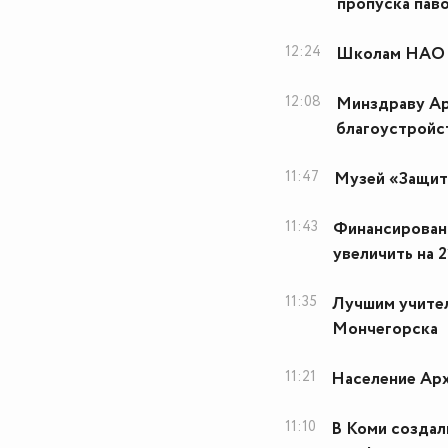
пропуска пав
12:24
Школам НАО п
12:08
Минздраву Ар
благоустройс
11:47
Музей «Защит
11:43
Финансировани
увеличить на 
11:35
Лучшим учител
Мончегорска
11:21
Население Арх
11:10
В Коми создал