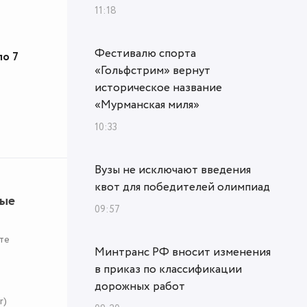
11:18
Фестивалю спорта
по 7
«Гольфстрим» вернут
историческое название
«Мурманская миля»
10:33
Вузы не исключают введения
квот для победителей олимпиад
ные
09:57
те
Минтранс РФ вносит изменения
в приказ по классификации
дорожных работ
r)