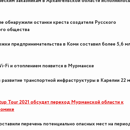
еским заказникам в Архангельской области исполнилось
е обнаружили останки креста создателя Русского
ого общества
жки предпринимательства в Коми составил более 5,6 м
i-Fi и отоплением появится в Мурманске
 развитие транспортной инфраструктуры в Карелии 22 
rtup Tour 2021 обсудят переход Мурманской области к
номике
оставили перечень потенциально опасных мест на перио