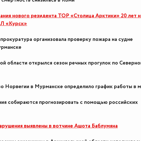
 смертность снизилась в Коми
ания нового резидента ТОР «Столица Арктики» 20 лет н
ПЛ «Курск»
прокуратура организовала проверку пожара на судне
урманске
ой области открылся сезон речных прогулок по Северно
во Норвегии в Мурманске определило график работы в м
ния собираются прогнозировать с помощью российских
арушения выявлены в вотчине Ашота Баблумяна