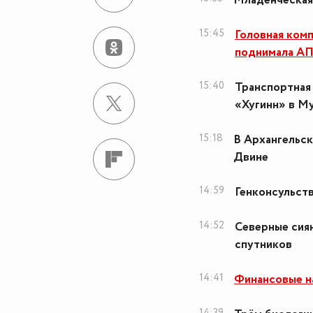
Младенческая
15:45
Головная комп
поднимала А
15:40
Транспортная 
«Хугинн» в М
15:18
В Архангельск
Двине
14:59
Генконсульст
14:52
Северные сия
спутников
14:41
Финансовые н
14:39