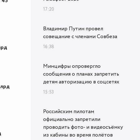
 45
17:20
Владимир Путин провел
совещание с членами Совбеза
16:38
лрд
Минцифры опровергло
сообщения о планах запретить
детям авторизацию в соцсетях
млрд
15:53
Российским пилотам
официально запретили
проводить фото- и видеосъёмку
д
из кабины во время полётов