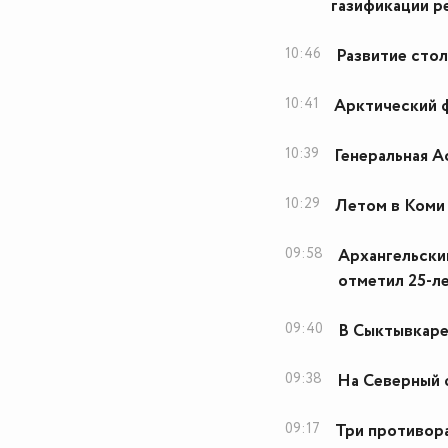
газификации р
10:46
Развитие стол
10:41
Арктический ф
10:39
Генеральная 
10:29
Летом в Коми
09:58
Архангельски
отметил 25-л
09:40
В Сыктывкаре
09:38
На Северный 
09:17
Три противор