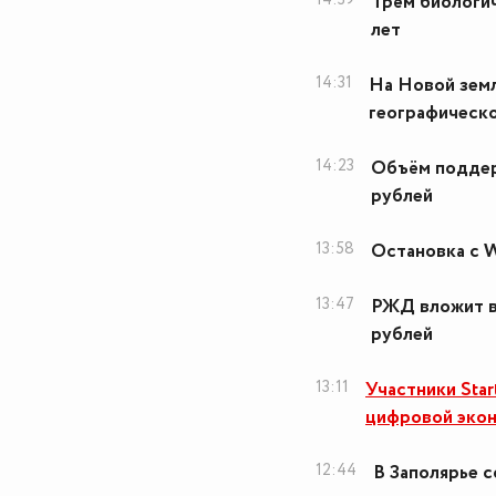
Трём биологич
лет
14:31
На Новой земл
географическ
14:23
Объём поддер
рублей
13:58
Остановка с W
13:47
РЖД вложит в
рублей
13:11
Участники Sta
цифровой эко
12:44
В Заполярье с