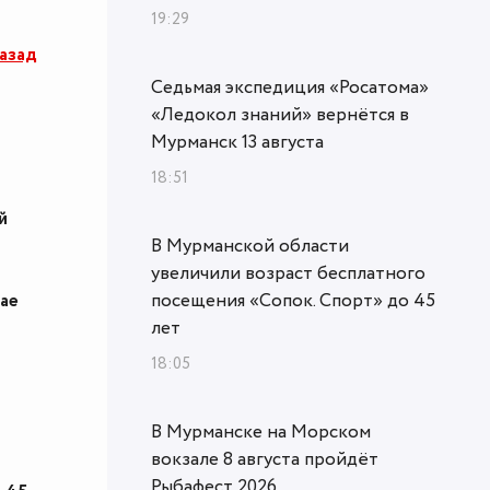
19:29
азад
Седьмая экспедиция «Росатома»
«Ледокол знаний» вернётся в
Мурманск 13 августа
18:51
й
В Мурманской области
увеличили возраст бесплатного
ае
посещения «Сопок. Спорт» до 45
лет
18:05
В Мурманске на Морском
вокзале 8 августа пройдёт
Рыбафест 2026