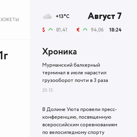
Август 7
+13°C
СЮЖЕТЫ
$
81,41
€
94,06
18:24
Хроника
1г
Мурманский балкерный
терминал в июле нарастил
в
грузооборот почти в 3 раза
20:13
В Долине Уюта провели пресс-
конференцию, посвященную
всероссийским соревнованиям
по велосипедному спорту