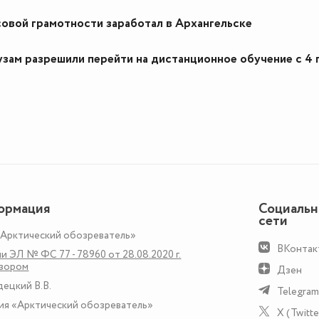
овой грамотности заработал в Архангельске
зам разрешили перейти на дистанционное обучение с 4 
ормация
Социаль
сети
«Арктический обозреватель»
ВКонтак
и ЭЛ № ФС 77 - 78960 от 28.08.2020 г.
дзором
Дзен
децкий В.В.
Telegram
ия «Арктический обозреватель»
X (Twitte