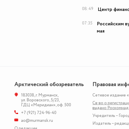
08:49
Центр финанс
07:35
Российским ву
мая
Арктический обозреватель
Правовая инф
183038
,
г. Мурманск
,
Сетевое издание 
ул. Воровского, 5/23
,
Св-во о регистраци
ГДЦ «Меридиан», оф. 500
выдано Роскомна
+7 (921) 724-96-40
Учредитель – Горо
ao@murmansk.ru
Издатель – редакц
О редакции