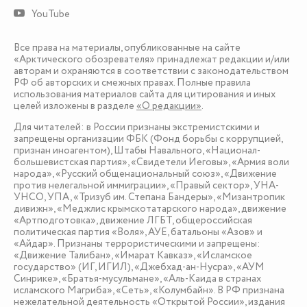
YouTube
Все права на материалы, опубликованные на сайте
«Арктического обозревателя» принадлежат редакции и/или
авторам и охраняются в соответствии с законодательством
РФ об авторских и смежных правах. Полные правила
использования материалов сайта для цитирования и иных
целей изложены в разделе
«О редакции»
.
Для читателей: в России признаны экстремистскими и
запрещены организации ФБК (Фонд борьбы с коррупцией,
признан иноагентом), Штабы Навального, «Национал-
большевистская партия», «Свидетели Иеговы», «Армия воли
народа», «Русский общенациональный союз», «Движение
против нелегальной иммиграции», «Правый сектор», УНА-
УНСО, УПА, «Тризуб им. Степана Бандеры», «Мизантропик
дивижн», «Меджлис крымскотатарского народа», движение
«Артподготовка», движение ЛГБТ, общероссийская
политическая партия «Воля», АУЕ, батальоны «Азов» и
«Айдар». Признаны террористическими и запрещены:
«Движение Талибан», «Имарат Кавказ», «Исламское
государство» (ИГ, ИГИЛ), «Джебхад-ан-Нусра», «АУМ
Синрике», «Братья-мусульмане», «Аль-Каида в странах
исламского Магриба», «Сеть», «Колумбайн». В РФ признана
нежелательной деятельность «Открытой России», издания