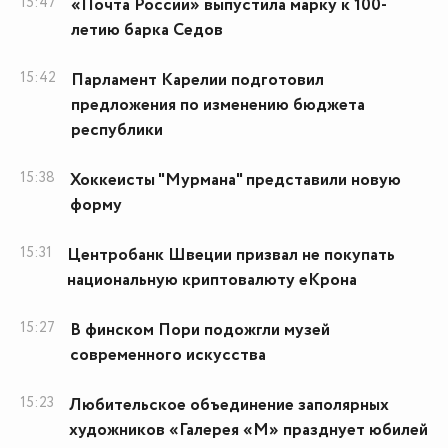
15:47
«Почта России» выпустила марку к 100-
летию барка Седов
15:42
Парламент Карелии подготовил
предложения по изменению бюджета
республики
15:38
Хоккеисты "Мурмана" представили новую
форму
15:31
Центробанк Швеции призвал не покупать
национальную криптовалюту еКрона
15:27
В финском Пори подожгли музей
современного искусства
15:23
Любительское объединение заполярных
художников «Галерея «М» празднует юбилей