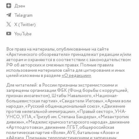
Дзен
Telegram
X (Twitter)
YouTube
Все права на материалы, опубликованные на сайте
«Арктического обозревателя» принадлежат редакции и/или
авторам и охраняются в соответствии с законодательством
РФ об авторских и смежных правах. Полные правила
использования материалов сайта для цитирования и иных
целей изложены в разделе
«О редакции»
.
Для читателей: в России признаны экстремистскими и
запрещены организации ФБК (Фонд борьбы с коррупцией,
признан иноагентом), Штабы Навального, «Национал-
большевистская партия», «Свидетели Иеговы», «Армия воли
народа», «Русский общенациональный союз», «Движение
против нелегальной иммиграции», «Правый сектор», УНА-
УНСО, УПА, «Тризуб им. Степана Бандеры», «Мизантропик
дивижн», «Меджлис крымскотатарского народа», движение
«Артподготовка», движение ЛГБТ, общероссийская
политическая партия «Воля», АУЕ, батальоны «Азов» и
«Айдар». Признаны террористическими и запрещены: