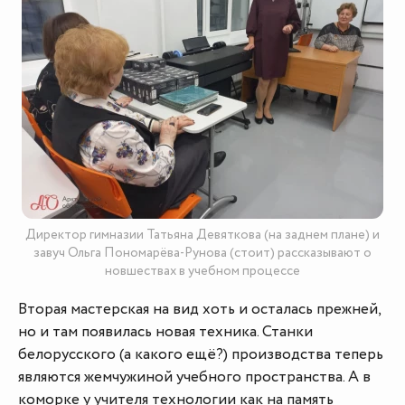
Директор гимназии Татьяна Девяткова (на заднем плане) и
завуч Ольга Пономарёва-Рунова (стоит) рассказывают о
новшествах в учебном процессе
Вторая мастерская на вид хоть и осталась прежней,
но и там появилась новая техника. Станки
белорусского (а какого ещё?) производства теперь
являются жемчужиной учебного пространства. А в
коморке у учителя технологии как на память