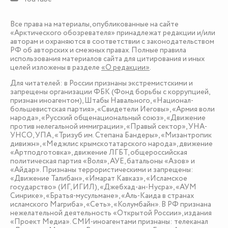
Все права на материалы, опубликованные на сайте
«Арктического обозревателя» принадлежат редакции и/или
авторам и охраняются в соответствии с законодательством
РФ об авторских и смежных правах. Полные правила
использования материалов сайта для цитирования и иных
целей изложены в разделе
«О редакции»
.
Для читателей: в России признаны экстремистскими и
запрещены организации ФБК (Фонд борьбы с коррупцией,
признан иноагентом), Штабы Навального, «Национал-
большевистская партия», «Свидетели Иеговы», «Армия воли
народа», «Русский общенациональный союз», «Движение
против нелегальной иммиграции», «Правый сектор», УНА-
УНСО, УПА, «Тризуб им. Степана Бандеры», «Мизантропик
дивижн», «Меджлис крымскотатарского народа», движение
«Артподготовка», движение ЛГБТ, общероссийская
политическая партия «Воля», АУЕ, батальоны «Азов» и
«Айдар». Признаны террористическими и запрещены:
«Движение Талибан», «Имарат Кавказ», «Исламское
государство» (ИГ, ИГИЛ), «Джебхад-ан-Нусра», «АУМ
Синрике», «Братья-мусульмане», «Аль-Каида в странах
исламского Магриба», «Сеть», «Колумбайн». В РФ признана
нежелательной деятельность «Открытой России», издания
«Проект Медиа». СМИ-иноагентами признаны: телеканал