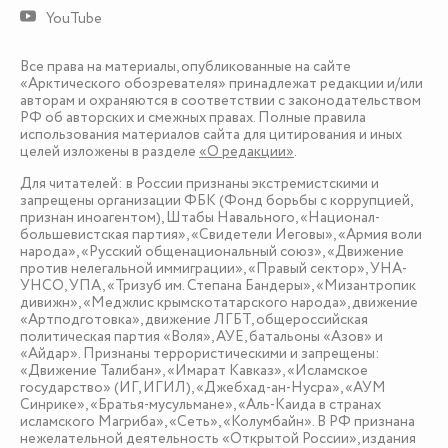
YouTube
Все права на материалы, опубликованные на сайте
«Арктического обозревателя» принадлежат редакции и/или
авторам и охраняются в соответствии с законодательством
РФ об авторских и смежных правах. Полные правила
использования материалов сайта для цитирования и иных
целей изложены в разделе
«О редакции»
.
Для читателей: в России признаны экстремистскими и
запрещены организации ФБК (Фонд борьбы с коррупцией,
признан иноагентом), Штабы Навального, «Национал-
большевистская партия», «Свидетели Иеговы», «Армия воли
народа», «Русский общенациональный союз», «Движение
против нелегальной иммиграции», «Правый сектор», УНА-
УНСО, УПА, «Тризуб им. Степана Бандеры», «Мизантропик
дивижн», «Меджлис крымскотатарского народа», движение
«Артподготовка», движение ЛГБТ, общероссийская
политическая партия «Воля», АУЕ, батальоны «Азов» и
«Айдар». Признаны террористическими и запрещены:
«Движение Талибан», «Имарат Кавказ», «Исламское
государство» (ИГ, ИГИЛ), «Джебхад-ан-Нусра», «АУМ
Синрике», «Братья-мусульмане», «Аль-Каида в странах
исламского Магриба», «Сеть», «Колумбайн». В РФ признана
нежелательной деятельность «Открытой России», издания