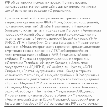
РФ об авторских и смежных правах. Полные правила
использования материалов сайта для цитирования и иных
целей изложены в разделе
«О редакции»
.
Для читателей: в России признаны экстремистскими и
запрещены организации ФБК (Фонд борьбы с коррупцией,
признан иноагентом), Штабы Навального, «Национал-
большевистская партия», «Свидетели Иеговы», «Армия воли
народа», «Русский общенациональный союз», «Движение
против нелегальной иммиграции», «Правый сектор», УНА-
УНСО, УПА, «Тризуб им. Степана Бандеры», «Мизантропик
дивижн», «Меджлис крымскотатарского народа», движение
«Артподготовка», движение ЛГБТ, общероссийская
политическая партия «Воля», АУЕ, батальоны «Азов» и
«Айдар». Признаны террористическими и запрещены:
«Движение Талибан», «Имарат Кавказ», «Исламское
государство» (ИГ, ИГИЛ), «Джебхад-ан-Нусра», «АУМ
Синрике», «Братья-мусульмане», «Аль-Каида в странах
исламского Магриба», «Сеть», «Колумбайн». В РФ признана
нежелательной деятельность «Открытой России», издания
«Проект Медиа». СМИ-иноагентами признаны: телеканал
«Дождь», «Медуза», «Важные истории», «Голос Америки»,
радио «Свобода», The Insider, «Медиазона», ОВД-инфо.
Иноагентами признаны общество/центр «Мемориал»,
«Аналитический Центр Юрия Левады», Сахаровский центр.
Instagram и Facebook (Metа) запрещены в РФ за экстремизм.