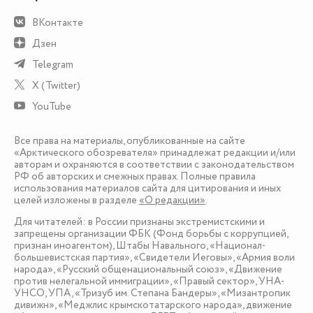
ВКонтакте
Дзен
Telegram
X (Twitter)
YouTube
Все права на материалы, опубликованные на сайте
«Арктического обозревателя» принадлежат редакции и/или
авторам и охраняются в соответствии с законодательством
РФ об авторских и смежных правах. Полные правила
использования материалов сайта для цитирования и иных
целей изложены в разделе
«О редакции»
.
Для читателей: в России признаны экстремистскими и
запрещены организации ФБК (Фонд борьбы с коррупцией,
признан иноагентом), Штабы Навального, «Национал-
большевистская партия», «Свидетели Иеговы», «Армия воли
народа», «Русский общенациональный союз», «Движение
против нелегальной иммиграции», «Правый сектор», УНА-
УНСО, УПА, «Тризуб им. Степана Бандеры», «Мизантропик
дивижн», «Меджлис крымскотатарского народа», движение