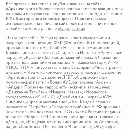
Все права на материалы, опубликованные на сайте
«Арктического обозревателя» принадлежат редакции и/или
авторам и охраняются в соответствии с законодательством
РФ об авторских и смежных правах. Полные правила
использования материалов сайта для цитирования и иных
целей изложены в разделе
«О редакции»
.
Для читателей: в России признаны экстремистскими и
запрещены организации ФБК (Фонд борьбы с коррупцией,
признан иноагентом), Штабы Навального, «Национал-
большевистская партия», «Свидетели Иеговы», «Армия воли
народа», «Русский общенациональный союз», «Движение
против нелегальной иммиграции», «Правый сектор», УНА-
УНСО, УПА, «Тризуб им. Степана Бандеры», «Мизантропик
дивижн», «Меджлис крымскотатарского народа», движение
«Артподготовка», движение ЛГБТ, общероссийская
политическая партия «Воля», АУЕ, батальоны «Азов» и
«Айдар». Признаны террористическими и запрещены:
«Движение Талибан», «Имарат Кавказ», «Исламское
государство» (ИГ, ИГИЛ), «Джебхад-ан-Нусра», «АУМ
Синрике», «Братья-мусульмане», «Аль-Каида в странах
исламского Магриба», «Сеть», «Колумбайн». В РФ признана
нежелательной деятельность «Открытой России», издания
«Проект Медиа». СМИ-иноагентами признаны: телеканал
«Дождь», «Медуза», «Важные истории», «Голос Америки»,
радио «Свобода», The Insider, «Медиазона», ОВД-инфо.