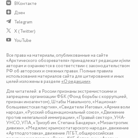
ВКонтакте
Дзен
Telegram
X (Twitter)
YouTube
Все права на материалы, опубликованные на сайте
«Арктического обозревателя» принадлежат редакции и/или
авторам и охраняются в соответствии с законодательством
РФ об авторских и смежных правах. Полные правила
использования материалов сайта для цитирования и иных
целей изложены в разделе
«О редакции»
.
Для читателей: в России признаны экстремистскими и
запрещены организации ФБК (Фонд борьбы с коррупцией,
признан иноагентом), Штабы Навального, «Национал-
большевистская партия», «Свидетели Иеговы», «Армия воли
народа», «Русский общенациональный союз», «Движение
против нелегальной иммиграции», «Правый сектор», УНА-
УНСО, УПА, «Тризуб им. Степана Бандеры», «Мизантропик
дивижн», «Меджлис крымскотатарского народа», движение
«Артподготовка», движение ЛГБТ, общероссийская