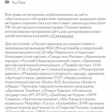
YouTube
Все права на материалы, опубликованные на сайте
«Арктического обозревателя» принадлежат редакции и/или
авторам и охраняются в соответствии с законодательством
РФ об авторских и смежных правах. Полные правила
использования материалов сайта для цитирования и иных
целей изложены в разделе
«О редакции»
.
Для читателей: в России признаны экстремистскими и
запрещены организации ФБК (Фонд борьбы с коррупцией,
признан иноагентом), Штабы Навального, «Национал-
большевистская партия», «Свидетели Иеговы», «Армия воли
народа», «Русский общенациональный союз», «Движение
против нелегальной иммиграции», «Правый сектор», УНА-
УНСО, УПА, «Тризуб им. Степана Бандеры», «Мизантропик
дивижн», «Меджлис крымскотатарского народа», движение
«Артподготовка», движение ЛГБТ, общероссийская
политическая партия «Воля», АУЕ, батальоны «Азов» и
«Айдар». Признаны террористическими и запрещены:
«Движение Талибан», «Имарат Кавказ», «Исламское
государство» (ИГ, ИГИЛ), «Джебхад-ан-Нусра», «АУМ
Синрике», «Братья-мусульмане», «Аль-Каида в странах
исламского Магриба», «Сеть», «Колумбайн». В РФ признана
нежелательной деятельность «Открытой России», издания
«Проект Медиа». СМИ-иноагентами признаны: телеканал