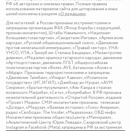
РФ об авторских и смежных правах. Полные правила
использования материалов сайта для цитирования и иных
целей изложены в разделе
«О редакции»
.
Для читателей: в России признаны экстремистскими и
запрещены организации ФБК (Фонд борьбы с коррупцией,
признан иноагентом), Штабы Навального, «Национал-
большевистская партия», «Свидетели Иеговы», «Армия воли
народа», «Русский общенациональный союз», «Движение
против нелегальной иммиграции», «Правый сектор», УНА-
УНСО, УПА, «Тризуб им. Степана Бандеры», «Мизантропик
дивижн», «Меджлис крымскотатарского народа», движение
«Артподготовка», движение ЛГБТ, общероссийская
политическая партия «Воля», АУЕ, батальоны «Азов» и
«Айдар». Признаны террористическими и запрещены:
«Движение Талибан», «Имарат Кавказ», «Исламское
государство» (ИГ, ИГИЛ), «Джебхад-ан-Нусра», «АУМ
Синрике», «Братья-мусульмане», «Аль-Каида в странах
исламского Магриба», «Сеть», «Колумбайн». В РФ признана
нежелательной деятельность «Открытой России», издания
«Проект Медиа». СМИ-иноагентами признаны: телеканал
«Дождь», «Медуза», «Важные истории», «Голос Америки»,
радио «Свобода», The Insider, «Медиазона», ОВД-инфо.
Иноагентами признаны общество/центр «Мемориал»,
«Аналитический Центр Юрия Левады», Сахаровский центр.
Instagram и Facebook (Metа) запрещены в РФ за экстремизм.