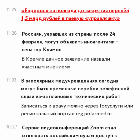
11:29
«Евророс» за полгода до закрытия перевёл
1,5 млрд рублей в паевую «управляшку»
11:28
Россиян, уехавших из страны после 24
февраля, могут объявить иноагентами –
сенатор Климов
В Кремле данное заявление назвали
«частным мнением».
11:03
В заполярных медучреждениях сегодня
могут быть временные перебои телефонной
связи из-за плановых технических работ
Записаться к врачу можно через Госуслуги или
региональный портал reg.polarmed.ru
10:27
Сервис видеоконференций Zoom стал
отключать российским вузам доступ к