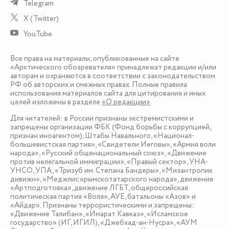
Telegram
X (Twitter)
YouTube
Все права на материалы, опубликованные на сайте
«Арктического обозревателя» принадлежат редакции и/или
авторам и охраняются в соответствии с законодательством
РФ об авторских и смежных правах. Полные правила
использования материалов сайта для цитирования и иных
целей изложены в разделе
«О редакции»
.
Для читателей: в России признаны экстремистскими и
запрещены организации ФБК (Фонд борьбы с коррупцией,
признан иноагентом), Штабы Навального, «Национал-
большевистская партия», «Свидетели Иеговы», «Армия воли
народа», «Русский общенациональный союз», «Движение
против нелегальной иммиграции», «Правый сектор», УНА-
УНСО, УПА, «Тризуб им. Степана Бандеры», «Мизантропик
дивижн», «Меджлис крымскотатарского народа», движение
«Артподготовка», движение ЛГБТ, общероссийская
политическая партия «Воля», АУЕ, батальоны «Азов» и
«Айдар». Признаны террористическими и запрещены:
«Движение Талибан», «Имарат Кавказ», «Исламское
государство» (ИГ, ИГИЛ), «Джебхад-ан-Нусра», «АУМ