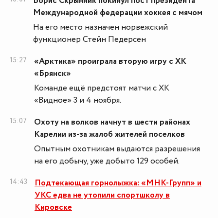
Борис Скрынник покинул пост президента
Международной федерации хоккея с мячом
На его место назначен норвежский
функционер Стейн Педерсен
15:27
«Арктика» проиграла вторую игру с ХК
«Брянск»
Команде ещё предстоят матчи с ХК
«Видное» 3 и 4 ноября.
15:07
Охоту на волков начнут в шести районах
Карелии из-за жалоб жителей поселков
Опытным охотникам выдаются разрешения
на его добычу, уже добыто 129 особей.
14:43
Подтекающая горнолыжка: «МНК-Групп» и
УКС едва не утопили спортшколу в
Кировске