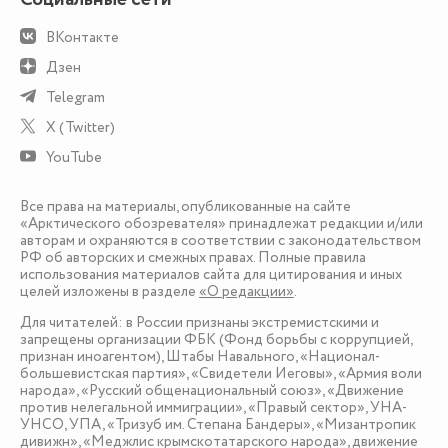
ВКонтакте
Дзен
Telegram
X (Twitter)
YouTube
Все права на материалы, опубликованные на сайте
«Арктического обозревателя» принадлежат редакции и/или
авторам и охраняются в соответствии с законодательством
РФ об авторских и смежных правах. Полные правила
использования материалов сайта для цитирования и иных
целей изложены в разделе
«О редакции»
.
Для читателей: в России признаны экстремистскими и
запрещены организации ФБК (Фонд борьбы с коррупцией,
признан иноагентом), Штабы Навального, «Национал-
большевистская партия», «Свидетели Иеговы», «Армия воли
народа», «Русский общенациональный союз», «Движение
против нелегальной иммиграции», «Правый сектор», УНА-
УНСО, УПА, «Тризуб им. Степана Бандеры», «Мизантропик
дивижн», «Меджлис крымскотатарского народа», движение