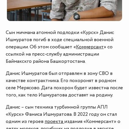
Сын мичмана атомной подлодки «Курск» Данис
Ишмуратов погиб в ходе специальной военной
операции. Об этом сообщает «
Коммерсант
» со
ссылкой на пресс-службу администрации
Баймакскго района Башкортостана.
Данис Ишмуратов был отправлен в зону СВО в
качестве контрактника. Его похоронят в родном
селе Мерясово. Дата похорон будет известна после
того, как тело Ишмуратова доставят на родину.
Данис – сын техника турбинной группы АПЛ
«Курск» Фаниса Ишмуратова. В 2022 году он стал
одним из героев
проекта
издания «Коммерсант» о
детях моряков, погибших на подлодке в августе