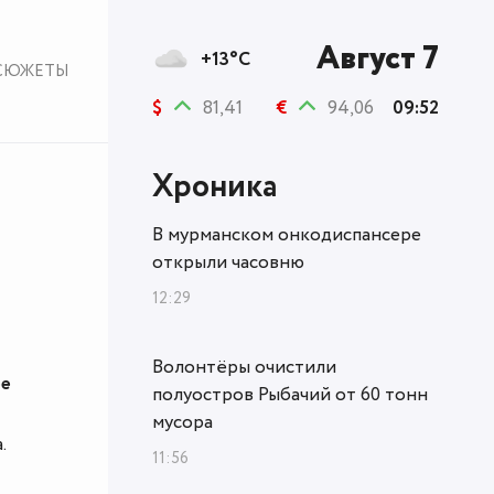
Август 7
+13°C
СЮЖЕТЫ
$
81,41
€
94,06
09:52
Хроника
В мурманском онкодиспансере
открыли часовню
12:29
Волонтёры очистили
ое
полуостров Рыбачий от 60 тонн
мусора
.
11:56