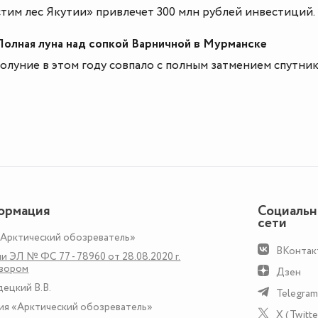
тим лес Якутии» привлечет 300 млн рублей инвестиций.
лная луна над сопкой Варничной в Мурманске
олуние в этом году совпало с полным затмением спутни
ормация
Социаль
сети
«Арктический обозреватель»
ВКонтак
и ЭЛ № ФС 77 - 78960 от 28.08.2020 г.
дзором
Дзен
децкий В.В.
Telegram
ия «Арктический обозреватель»
X (Twitte