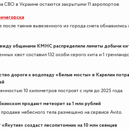
за СВО в Украине остаются закрытыми 11 аэропортов.
ончегорски
 после таяния вывезенного из города снега обнажились 
между общинами КМНС распределили лимиты добычи ки
нных квот составил 132 особи серого кита и 1 гренланд
ство дороги к водопаду «Белые мосты» в Карелии потр
ей
енностью 10 километров построят с нуля до 2025 года.
бкинском продают метеорит за 1 млн рублей
продаже небесного тела размещено на сервисе Avito.
 «Якутия» создаст лесопитомник на 10 млн сеянцев