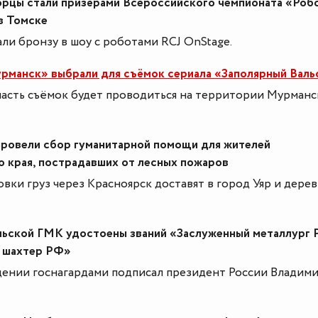
рцы стали призёрами Всероссийского чемпионата «Роб
в Томске
али бронзу в шоу с роботами RCJ OnStage.
рманск» выбрали для съёмок сериала «Заполярный Валь
часть съёмок будет проводиться на территории Мурман
провели сбор гуманитарной помощи для жителей
 края, пострадавших от лесных пожаров
вки груз через Красноярск доставят в город Уяр и дере
льской ГМК удостоены званий «Заслуженный металлург 
 шахтер РФ»
дении госнагардами подписал президент России Владим