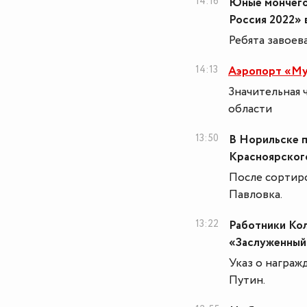
14:16
Юные мончего
Россия 2022» 
Ребята завоев
14:13
Аэропорт «Му
Значительная 
области
13:50
В Норильске 
Красноярского
После сортиро
Павловка.
13:22
Работники Ко
«Заслуженный
Указ о награж
Путин.