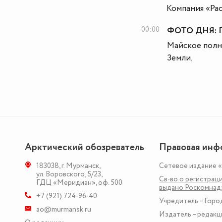
Компания «Рас
00:00
ФОТО ДНЯ: По
Майское полн
Земли.
Арктический обозреватель
Правовая инф
183038
,
г. Мурманск
,
Сетевое издание 
ул. Воровского, 5/23
,
Св-во о регистраци
ГДЦ «Меридиан», оф. 500
выдано Роскомна
+7 (921) 724-96-40
Учредитель – Горо
ao@murmansk.ru
Издатель – редакц