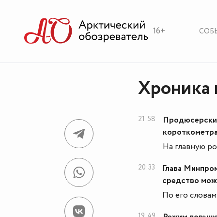
16+
СОБ
Хроника 
21:58
Продюсерский
короткометр
На главную ро
20:33
Глава Минпром
средство мож
По его словам
19:49