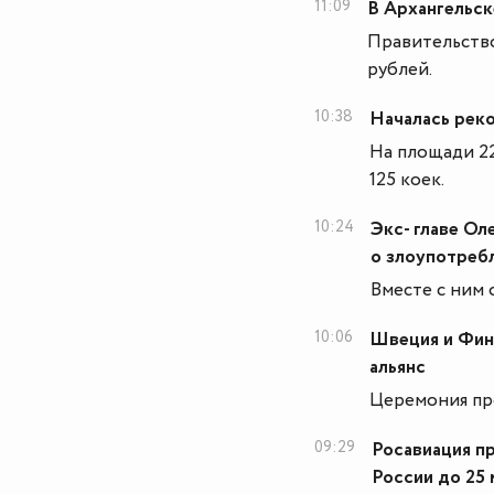
11:09
В Архангельск
Правительство
рублей.
10:38
Началась рек
На площади 22
125 коек.
10:24
Экс- главе О
о злоупотреб
Вместе с ним
10:06
Швеция и Финл
альянс
Церемония пр
09:29
Росавиация п
России до 25 