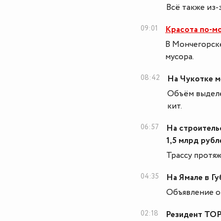
Всё также из-
09:01
Красота по-м
В Мончегорске
мусора.
08:42
На Чукотке 
Объём выделе
кит.
06:57
На строитель
1,5 млрд рубл
Трассу протяж
04:35
На Ямале в Гу
Объявление о 
02:18
Резидент ТОР