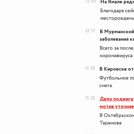
12:55
На Ямале рядо
Благодаря се
месторождени
12:17
В Мурманской 
заболевания 
Всего за после
коронавируса.
11:53
В Кировске от
Футбольное по
снега.
11:20
Дело поджигат
мотив уточняе
В Октябрьском
Таранова