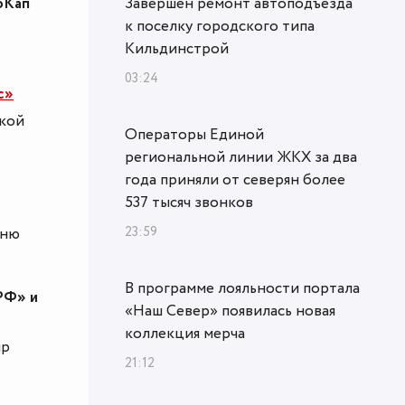
оКап
Завершен ремонт автоподъезда
к поселку городского типа
Кильдинстрой
03:24
с»
ской
Операторы Единой
региональной линии ЖКХ за два
года приняли от северян более
537 тысяч звонков
23:59
вню
В программе лояльности портала
РФ» и
«Наш Север» появилась новая
коллекция мерча
ир
21:12