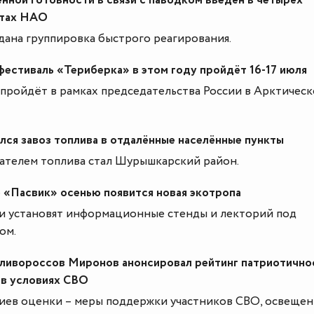
нной готовности в связи с паводком введён в четырёх
етах НАО
дана группировка быстрого реагирования.
естиваль «Териберка» в этом году пройдёт 16-17 июля
пройдёт в рамках председательства России в Арктичес
лся завоз топлива в отдалённые населённые пункты
ателем топлива стал Шурышкарский район.
 «Пасвик» осенью появится новая экотропа
и установят информационные стенды и лекторий под
ом.
ливороссов Миронов анонсировал рейтинг патриотично
 в условиях СВО
иев оценки – меры поддержки участников СВО, освещен