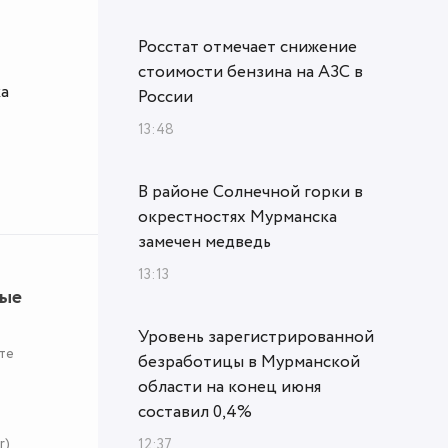
Росстат отмечает снижение
стоимости бензина на АЗС в
ка
России
13:48
В районе Солнечной горки в
окрестностях Мурманска
замечен медведь
13:13
ные
Уровень зарегистрированной
те
безработицы в Мурманской
области на конец июня
составил 0,4%
r)
12:37