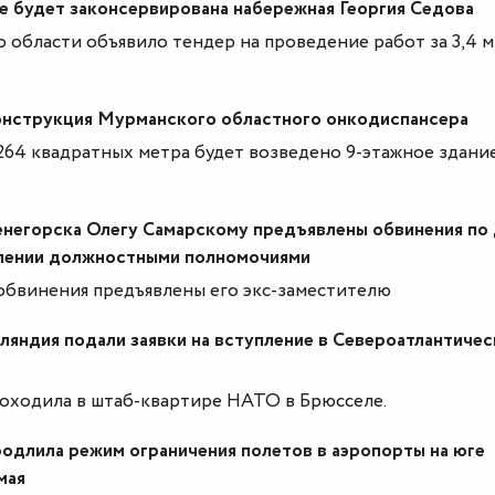
е будет законсервирована набережная Георгия Седова
 области объявило тендер на проведение работ за 3,4 
онструкция Мурманского областного онкодиспансера
64 квадратных метра будет возведено 9-этажное здани
ленегорска Олегу Самарскому предъявлены обвинения по
лении должностными полномочиями
 обвинения предъявлены его экс-заместителю
яндия подали заявки на вступление в Североатлантичес
оходила в штаб-квартире НАТО в Брюсселе.
родлила режим ограничения полетов в аэропорты на юге
мая