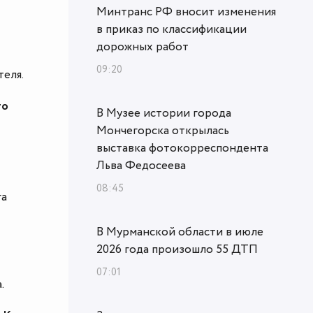
Минтранс РФ вносит изменения
в приказ по классификации
дорожных работ
09:20
еля.
го
В Музее истории города
Мончегорска открылась
выставка фотокорреспондента
Льва Федосеева
08:45
га
В Мурманской области в июле
2026 года произошло 55 ДТП
07:01
.