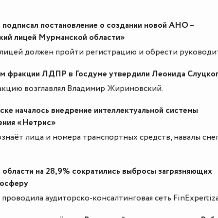
 подписал постановление о создании новой АНО –
кий лицей Мурманской области»
 лицей должен пройти регистрацию и обрести руководит
м фракции ЛДПР в Госдуме утвердили Леонида Слуцко
ракцию возглавлял Владимир Жириновский.
ске началось внедрение интеллектуальной системы
ения «Нетрис»
знаёт лица и номера транспортных средств, навалы сне
 области на 28,9% сократились выбросы загрязняющих
мосферу
проводила аудиторско-консалтинговая сеть FinExpertiza