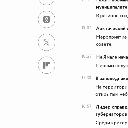
Режим повыше
муниципалит
В регионе соз
19:04
Арктический ф
Мероприятие 
совете.
18:27
На Ямале нача
Первым получ
17:30
В заповеднике
На территори
открытым неб
16:57
Лидер справд
губернаторов
Среди критер