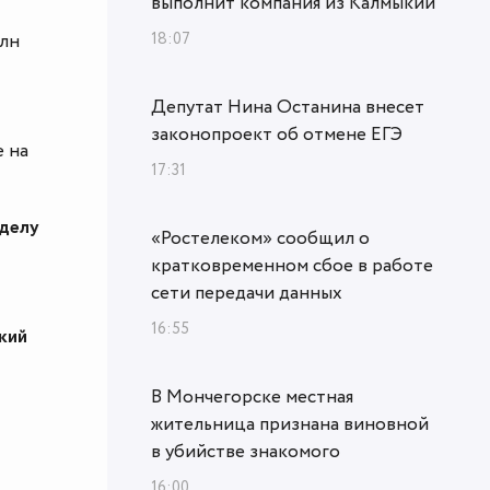
выполнит компания из Калмыкии
18:07
млн
Депутат Нина Останина внесет
законопроект об отмене ЕГЭ
е на
17:31
 делу
«Ростелеком» сообщил о
кратковременном сбое в работе
сети передачи данных
16:55
кий
В Мончегорске местная
жительница признана виновной
в убийстве знакомого
16:00