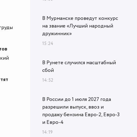
В Мурманске проведут конкурс
на звание «Лучший народный
груды
дружинник»
15:24
тов
ский
В Рунете случился масштабный
сбой
атят
14:52
В России до 1 июля 2027 года
разрешили выпуск, ввоз и
продажу бензина Евро-2, Евро-3
и Евро-4
14:19