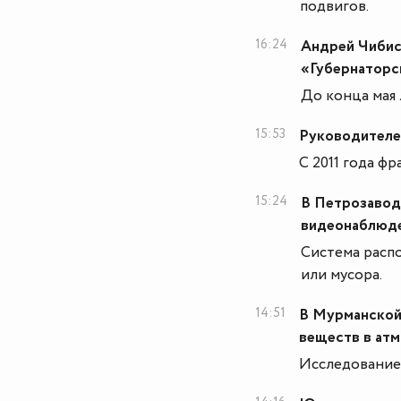
подвигов.
16:24
Андрей Чибис
«Губернаторс
До конца мая
15:53
Руководителе
С 2011 года ф
15:24
В Петрозавод
видеонаблюд
Система распо
или мусора.
14:51
В Мурманской
веществ в ат
Исследование 