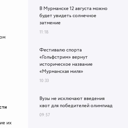
В Мурманске 12 августа можно
будет увидеть солнечное
затмение
11:18
ком
Фестивалю спорта
«Гольфстрим» вернут
историческое название
«Мурманская миля»
10:33
Вузы не исключают введения
квот для победителей олимпиад
сти
09:57
ие их