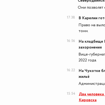
Северодвинск
Они позволят 
17:38
В Карелии го
Право на выло
тонн.
16:56
На кладбище 
захоронения
Вице-губерна
2022 года.
16:22
На Чукотке б
жильё
Администраци
15:54
Два человека
Кировска