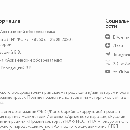
ормация
Социаль
сети
«Арктический обозреватель»
ВКонтак
и ЭЛ № ФС 77 - 78960 от 28.08.2020 г.
дзором
Дзен
децкий В.В.
Telegram
ия «Арктический обозреватель»
X (Twitte
 Городецкий В.В.
YouTube
еского обозревателя» принадлежат редакции и/или авторам и охра
ежных правах. Полные правила использования материалов сайта дл
и»
.
рещены организации ФБК (Фонд борьбы с коррупцией, признан
я партия», «Свидетели Иеговы», «Армия воли народа», «Русский
иммиграции», «Правый сектор», УНА-УНСО, УПА, «Тризуб им. Сте
ского народа», движение «Артподготовка», движение ЛГБТ,