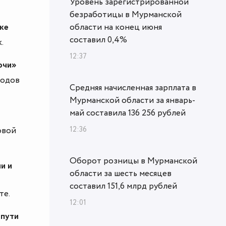
Уровень зарегистрированной
безработицы в Мурманской
ке
области на конец июня
составил 0,4%
.
12:37
очи»
родов
Средняя начисленная зарплата в
Мурманской области за январь-
май составила 136 256 рублей
12:36
овой
Оборот розницы в Мурманской
и и
области за шесть месяцев
составил 151,6 млрд рублей
те.
12:01
 пути