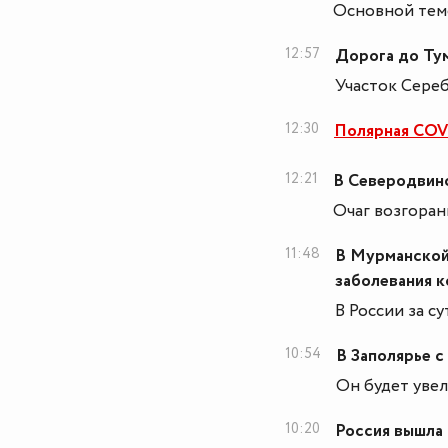
Основной тем
12:57
Дорога до Ту
Участок Сереб
12:30
Полярная COV
12:21
В Северодвин
Очаг возгоран
11:48
В Мурманской
заболевания 
В России за с
10:54
В Заполярье с
Он будет увели
10:20
Россия вышла 