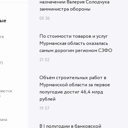
назначении Валерия Солодчука
замминистра обороны
00:36
ные
По стоимости товаров и услуг
те
Мурманская область оказалась
самым дорогим регионом СЗФО
21:02
r)
Объём строительных работ в
Мурманской области за первое
няются
полугодие достиг 46,4 млрд
я
рублей
19:57
пана
В I полугодии в банковской