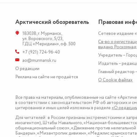
Арктический обозреватель
Правовая инф
183038
,
г. Мурманск
,
Сетевое издание 
ул. Воровского, 5/23
,
Св-во о регистраци
ГДЦ «Меридиан», оф. 500
выдано Роскомна
+7 (921) 724-96-40
Учредитель – Горо
ao@murmansk.ru
Издатель – редакц
О редакции
Главный редактор –
Реклама на сайте не продаётся
О Сookie файлах
Все права на материалы, опубликованные на сайте «Арктич
в соответствии с законодательством РФ об авторских и см
цитирования и иных целей изложены в разделе
«О редакци
Для читателей: в России признаны экстремистскими и зап
иноагентом), Штабы Навального, «Национал-большевистска
общенациональный союз», «Движение против нелегальной 
Бандеры», «Мизантропик дивижн», «Меджлис крымскотатар