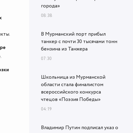
города»
08:38
х
кты.
В Мурманский порт прибыл
танкер с почти 30 тысячами тонн
оре
бензина из Танжера
.
07:30
озки
Школьница из Мурманской
области стала финалистом
всероссийского конкурса
чтецов «Поэзия Победы»
04:19
Владимир Путин подписал указ о