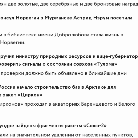
иян две золотые, две серебряные и две бронзовые наград
консул Норвегии в Мурманске Астрид Нэрум посетила
и в библиотеке имени Добролюбова стала жизнь в
Норвегии.
оручил министру природных ресурсов и вице-губернато
оверить сигналы о состоянии совхоза «Тулома»
х проверки должно быть объявлено в ближайшие дни
ссии начало строительство баз в Арктике для
х ракет «Циркон»
ирконов» проходят в акваториях Баренцевого и Белого
тундре найдены фрагменты ракеты «Союз-2»
али на значительном удалении от населенных пунктов,