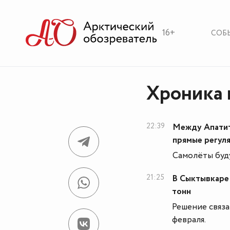
16+
СОБ
Хроника 
22:39
Между Апатит
прямые регул
Самолёты буду
21:25
В Сыктывкаре 
тонн
Решение связа
февраля.