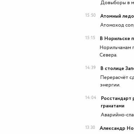
Довыборы в ме
15:50
Атомный ледо
Атомоход сопр
15:15
В Норильске п
Норильчанам п
Севера.
14:39
В столице Зап
Перерасчёт с
энергии.
14:04
Росстандарт 
гранатами
Аварийно-спас
13:30
Александр Нов