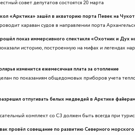
стный совет депутатов состоятся 20 марта
кол «Арктика» зашёл в акваторию порта Певек на Чукот
оводит караван судов в направлении порта Архангельск
рошёл показ иммерсивного спектакля «Охотник и Дух н
оказали историю, построенную на мифах и легендах на
олярья изменится ежемесячная плата за отопление
делан по показаниям общедомовых приборов учета тепл
разрешил отпугивать белых медведей в Арктике файерам
ательный комплект со СЗ должен быть всегда при турис
ак провёл совещание по развитию Северного морского