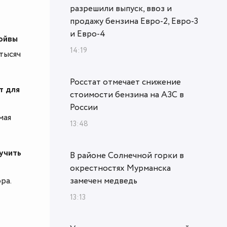
разрешили выпуск, ввоз и
продажу бензина Евро-2, Евро-3
и Евро-4
ойвы
14:19
тысяч
Росстат отмечает снижение
т для
стоимости бензина на АЗС в
России
мая
13:48
учить
В районе Солнечной горки в
окрестностях Мурманска
ра.
замечен медведь
13:13