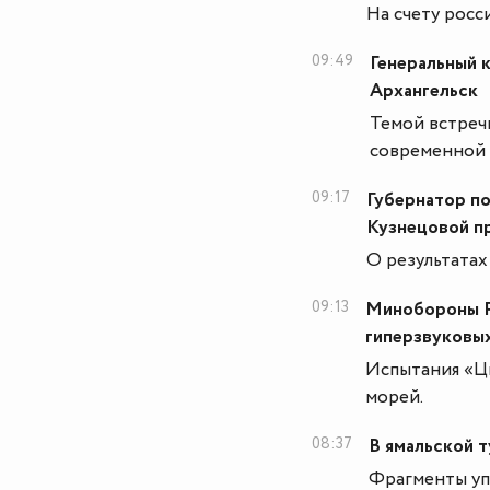
На счету росс
09:49
Генеральный 
Архангельск
Темой встреч
современной 
09:17
Губернатор п
Кузнецовой пр
О результата
09:13
Минобороны Ро
гиперзвуковы
Испытания «Ц
морей.
08:37
В ямальской 
Фрагменты уп