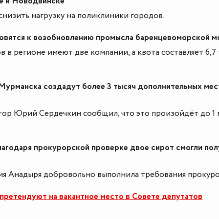
е и Новодвинске
снизить нагрузку на поликлиники городов.
товятся к возобновлению промысла баренцевоморской м
в в регионе имеют две компании, а квота составляет 6,7 
Мурманска создадут более 3 тысяч дополнительных мес
тор Юрий Сердечкин сообщил, что это произойдёт до 1 
лагодаря прокурорской проверке двое сирот смогли пол
я Анадыря добровольно выполнила требования прокуро
 претендуют на вакантное место в Совете депутатов