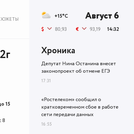
Август 6
+15°C
СЮЖЕТЫ
$
80,93
€
93,19
14:32
Хроника
2г
Депутат Нина Останина внесет
законопроект об отмене ЕГЭ
17:31
«Ростелеком» сообщил о
о 15
кратковременном сбое в работе
сети передачи данных
с 8
16:55