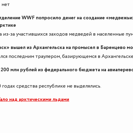
 нет
тделение WWF попросило денег на создание «медвежьи
Арктике
 из-за участившихся заходов медведей в населенные пун
нск» вышел из Архангельска на промысел в Баренцево м
лся последним траулером, базирующемся в Архангельске
 200 млн рублей из федерального бюджета на авиаперев
20 годах средства республике не выделялись.
ло над арктическими льдами