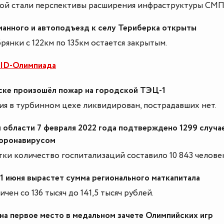
ой стали перспективы расширения инфраструктуры СМП
манного и автоподъезд к селу Териберка открыты
рянки с 122км по 135км остается закрытым.
ID-Олимпиада
ске произошёл пожар на городской ТЭЦ-1
ия в турбинном цехе ликвидирован, пострадавших нет.
 области 7 февраля 2022 года подтверждено 1299 случа
коронавирусом
утки количество госпитализаций составило 10 843 человек
 1 июня вырастет сумма регионального маткапитала
чен со 136 тысяч до 141,5 тысяч рублей.
на первое место в медальном зачете Олимпийских игр