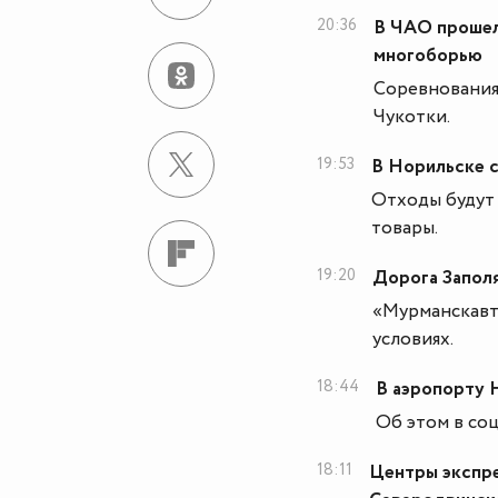
20:36
В ЧАО прошел
многоборью
Соревнования
Чукотки.
19:53
В Норильске 
Отходы будут
товары.
19:20
Дорога Заполя
«Мурманскавт
условиях.
18:44
В аэропорту 
Об этом в со
18:11
Центры экспре