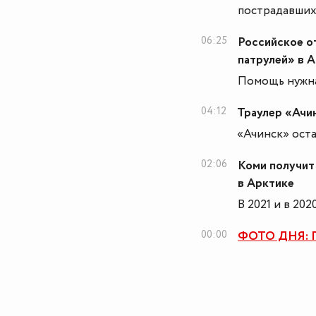
пострадавших
06:25
Российское о
патрулей» в 
Помощь нужна
04:12
Траулер «Ачи
«Ачинск» оста
02:06
Коми получит
в Арктике
В 2021 и в 20
00:00
ФОТО ДНЯ: Га