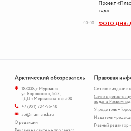
Проект «Пласт
года.
00:00
ФОТО ДНЯ: До
Арктический обозреватель
Правовая инф
183038
,
г. Мурманск
,
Сетевое издание 
ул. Воровского, 5/23
,
Св-во о регистраци
ГДЦ «Меридиан», оф. 500
выдано Роскомна
+7 (921) 724-96-40
Учредитель – Горо
ao@murmansk.ru
Издатель – редакц
О редакции
Главный редактор –
Реклама на сайте не продаётся