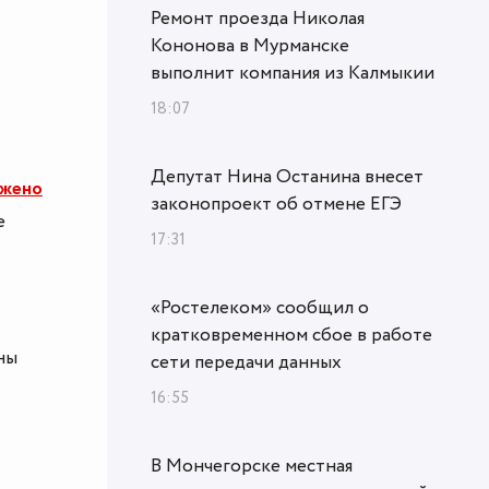
Ремонт проезда Николая
Кононова в Мурманске
выполнит компания из Калмыкии
18:07
Депутат Нина Останина внесет
ожено
законопроект об отмене ЕГЭ
е
17:31
«Ростелеком» сообщил о
кратковременном сбое в работе
ны
сети передачи данных
16:55
В Мончегорске местная