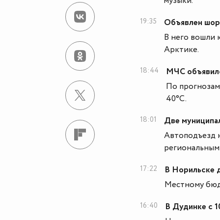
музыки.
19:35
Объявлен шор
В него вошли 
Арктике.
18:44
МЧС объявил
По прогнозам 
40°С.
18:01
Две муниципа
Автоподъезд к
региональным
17:22
В Норильске 
Местному бюд
16:40
В Дудинке с 1