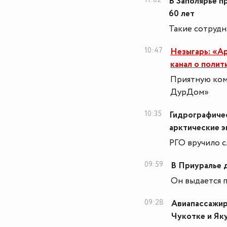
В Заполярье п
60 лет
Такие сотрудн
10:47
Незыгарь: «А
канал о полит
Приятную ком
ДурДом»
10:35
Гидрографичес
арктические 
РГО вручило с
09:59
В Приуралье 
Он выдается 
09:28
Авиапассажир
Чукотке и Як