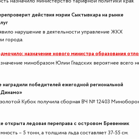
сть назначило министерство тарифной политики края.
репроверит действия мэрии Сыктывкара на рынке
слуг
явило нарушение в деятельности управление ЖКХ
и города.
одмочило: назначение нового министра образования отл
значение минобразом Юлии Гладских вероятнее всего н
 наградили победителей ежегодной региональной
«Динамо»
золотой Кубок получила сборная ВЧ № 12403 Миноборо
ке открыта ледовая переправа с островом Бревенник
мность – 5 тонн, а толщина льда составляет 37-55 см.