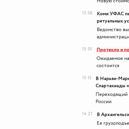
Новую стоимо
15:58
Коми УФАС пе
ритуальных у
Ведомство вы
администраци
15:50
Протекло и п
Ожидаемое на
состоится
15:13
В Нарьян-Маре
Спартакиады 
Переходящий 
России.
14:27
В Архангельс
Ее грузоподъе