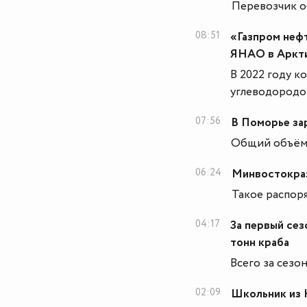
Перевозчик о
08:51
«Газпром неф
ЯНАО в Аркт
В 2022 году к
углеводородо
07:56
В Поморье за
Общий объём 
06:24
Минвостокраз
Такое распор
04:17
За первый се
тонн краба
Всего за сезо
02:09
Школьник из 