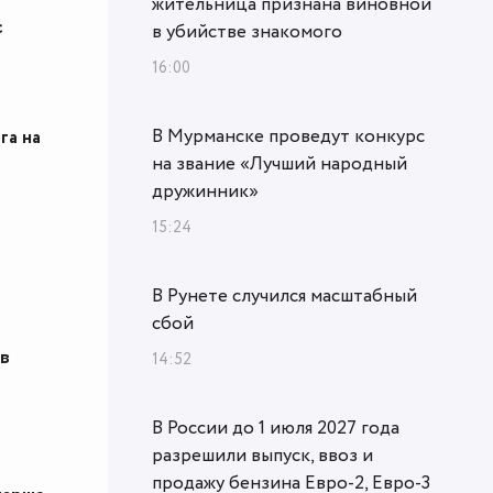
жительница признана виновной
с
в убийстве знакомого
16:00
В Мурманске проведут конкурс
га на
на звание «Лучший народный
дружинник»
15:24
В Рунете случился масштабный
сбой
ев
14:52
В России до 1 июля 2027 года
разрешили выпуск, ввоз и
продажу бензина Евро-2, Евро-3