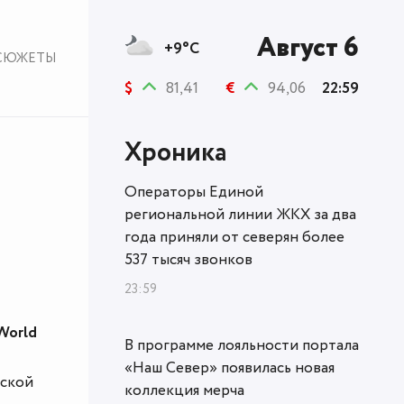
Август 6
+9°C
СЮЖЕТЫ
$
81,41
€
94,06
22:59
Хроника
Операторы Единой
региональной линии ЖКХ за два
года приняли от северян более
537 тысяч звонков
23:59
World
В программе лояльности портала
«Наш Север» появилась новая
еской
коллекция мерча