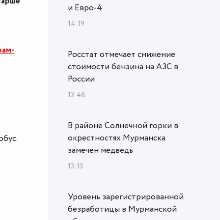
тарше
и Евро-4
14:19
рам-
Росстат отмечает снижение
стоимости бензина на АЗС в
России
13:48
В районе Солнечной горки в
окрестностях Мурманска
обус.
замечен медведь
13:13
Уровень зарегистрированной
безработицы в Мурманской