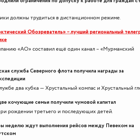
родлили ограничения по допуску к работе для граждан с
ики должны трудиться в дистанционном режиме.
рктический Обозреватель» – лучший региональный телег
ике
панию «АО» составил ещё один канал – «Мурманский
кая служба Северного флота получила награды за
экспедиции
лужбе два кубка — Хрустальный компас и Хрустальный гл
две кочующие семьи получили чумовой капитал
при рождении третьего и последующих детей.
ы неделю ждут выполнения рейсов между Певеком на
утском