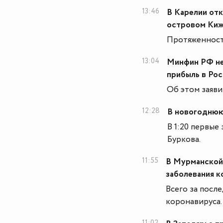
13:46
В Карелии отк
островом Ки
Протяженность
13:04
Минфин РФ не
прибыль в Рос
Об этом заяви
12:28
В новогоднюю
В 1:20 первые 
Буркова.
11:55
В Мурманской 
заболевания 
Всего за после
коронавируса.
11:02