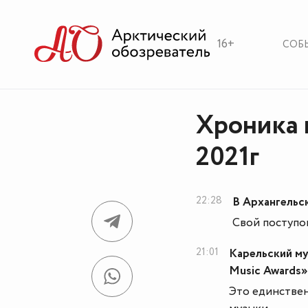
16+
СОБ
Хроника 
2021г
22:28
В Архангельс
Свой поступо
21:01
Карельский му
Music Awards»
Это единствен