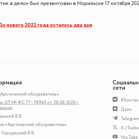
ик в дело» был презентован в Норильске 17 октября 202
 нового 2022 года осталось два дня
ормация
Социаль
сети
«Арктический обозреватель»
ВКонтак
и ЭЛ № ФС 77 - 78960 от 28.08.2020 г.
дзором
Дзен
децкий В.В.
Telegram
ия «Арктический обозреватель»
X (Twitte
 Городецкий В.В.
YouTube