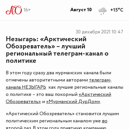
Август 10
16+
+15°C
30 декабря 2021
10:47
Незыгарь: «Арктический
Обозреватель» – лучший
региональный телеграм-канал о
политике
В этом году сразу два мурманских канала были
отмечены авторитетными авторами
телеграм-
канала НЕЗЫГАРЬ
как лучшие региональные каналы
о политике – это ваш покорный
«Арктический
Обозреватель»
и
«Мурманский ДурДом»
.
«Арктический Обозреватель» становится лучшим
политическим региональным каналом уже
во
второй раз
. В этом году приятную компанию