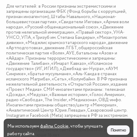
Для читателей: в России признаны экстремистскими и
запрещены организации ФБК (Фонд борьбы с коррупцией,
признан иноагентом), Штабы Навального, «Национал-
большевистская партия», «Свидетели Иеговы», «Армия воли
народа», «Русский общенациональный союз», «Движение
против нелегальной иммиграции», «Правый сектор», УНА-
УНСО, УПА, «Тризуб им. Степана Бандеры», «Мизантропик
дивижн», «Меджлис крымскотатарского народа», движение
«Артподготовка», движение ЛГБТ, общероссийская
политическая партия «Воля», АУЕ, батальоны «Азов» и
«Айдар». Признаны террористическими и запрещены:
«Движение Талибан», «Имарат Кавказ», «Исламское
государство» (ИГ, ИГИЛ), «Джебхад-ан-Нусра», «АУМ
Синрике», «Братья-мусульмане», «Аль-Каида в странах
исламского Магриба», «Сеть», «Колумбайн». В РФ признана
нежелательной деятельность «Открытой России», издания
«Проект Медиа». СМИ-иноагентами признаны: телеканал
«Дождь», «Медуза», «Важные истории», «Голос Америки»,
радио «Свобода», The Insider, «Медиазона», ОВД-инфо.
Иноагентами признаны общество/центр «Мемориал»,
«Аналитический Центр Юрия Левады», Сахаровский центр.
Instagram и Facebook (Metа) запрещены в РФ за экстремизм.
Мы используем
файлы Cookie
, чтобы улучшать
Содержимое сайта предназначено для детей
Понятно
16 +
работу сайта.
старше 16 лет