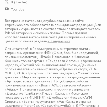
X (Twitter)
YouTube
Все права на материалы, опубликованные на сайте
«Арктического обозревателя» принадлежат редакции и/или
авторам и охраняются в соответствии с законодательством
РФ об авторских и смежных правах. Полные правила
использования материалов сайта для цитирования и иных
целей изложены в разделе
«О редакции»
.
Для читателей: в России признаны экстремистскими и
запрещены организации ФБК (Фонд борьбы с коррупцией,
признан иноагентом), Штабы Навального, «Национал-
большевистская партия», «Свидетели Иеговы», «Армия воли
народа», «Русский общенациональный союз», «Движение
против нелегальной иммиграции», «Правый сектор», УНА-
УНСО, УПА, «Тризуб им. Степана Бандеры», «Мизантропик
дивижн», «Меджлис крымскотатарского народа», движение
«Артподготовка», движение ЛГБТ, общероссийская
политическая партия «Воля», АУЕ, батальоны «Азов» и
«Айдар». Признаны террористическими и запрещены:
«Движение Талибан», «Имарат Кавказ», «Исламское
государство» (ИГ, ИГИЛ), «Джебхад-ан-Нусра», «АУМ
Синрике», «Братья-мусульмане», «Аль-Каида в странах
исламского Магриба», «Сеть», «Колумбайн». В РФ признана