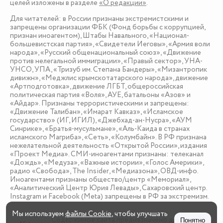
целей изложены в разделе
«О редакции»
.
Для читателей: в России признаны экстремистскими и
запрещены организации ФБК (Фонд борьбы с коррупцией,
признан иноагентом), Штабы Навального, «Национал-
большевистская партия», «Свидетели Иеговы», «Армия воли
народа», «Русский общенациональный союз», «Движение
против нелегальной иммиграции», «Правый сектор», УНА-
УНСО, УПА, «Тризуб им. Степана Бандеры», «Мизантропик
дивижн», «Меджлис крымскотатарского народа», движение
«Артподготовка», движение ЛГБТ, общероссийская
политическая партия «Воля», АУЕ, батальоны «Азов» и
«Айдар». Признаны террористическими и запрещены:
«Движение Талибан», «Имарат Кавказ», «Исламское
государство» (ИГ, ИГИЛ), «Джебхад-ан-Нусра», «АУМ
Синрике», «Братья-мусульмане», «Аль-Каида в странах
исламского Магриба», «Сеть», «Колумбайн». В РФ признана
нежелательной деятельность «Открытой России», издания
«Проект Медиа». СМИ-иноагентами признаны: телеканал
«Дождь», «Медуза», «Важные истории», «Голос Америки»,
радио «Свобода», The Insider, «Медиазона», ОВД-инфо.
Иноагентами признаны общество/центр «Мемориал»,
«Аналитический Центр Юрия Левады», Сахаровский центр.
Instagram и Facebook (Metа) запрещены в РФ за экстремизм.
Мы используем
файлы Cookie
, чтобы улучшать
Содержимое сайта предназначено для детей
Понятно