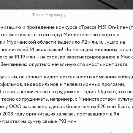
Фото - Чердак.ру
анизацию и проведение конкурса «Трасса М51 On-line» (
ся фестиваль в этом году) Министерство спорта и
и Мурманской области выделило ₽2 млн, и… ушло на
сполнителей. И ведь нашли! Но не за два миллиона, а поч
сего за ₽1,19 млн – на столько зарегистрированное в Мос
Земляника» опустило начальную стоимость контракта.
данным, основным видом деятельности компании-побед
офильмов, видеофильмов и телевизионных программ,
 тысяч, а количество сотрудников – один. Однако, это не
 тесно сотрудничать, например, с Министерством культ
ым у ООО заключено сделок более чем на ₽20 млн. Всего 
 2008 году организация являлась поставщиком в 94
трактах на сумму свыше ₽93 млн.