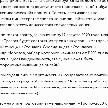
грала фирма, которая специализируется на подобного ро
 вероятнее всего переуступит этот контракт какой-нибуд
«символический» процент. То есть, специалисты по
нском министерстве спорта не смогли найти тот уникал
озволил отсечь «пылесосов» государевых денег.
по госконтракту, заключённому 17 августа 2020 года, мо
я «Трасса» будет состоять из трёх конкурсов – «Авторск
ый танец» и«Стендап». Очевидно для «Стендапа» и
др Морозов, райдер которого начинается от ₽200 тысяч
ожившуюся пандемичность, эта сумма может быть
торону уменьшения (за онлайн).
орой поделились с «Арктическим Обозревателем» почте
к тому, что среди хобби Александра Морозова – рыбалка 
манской области. И что он не единожды бывал в регионе
единомышленников).
20» на этапе подготовки уже напоминает «Тропку-2020».