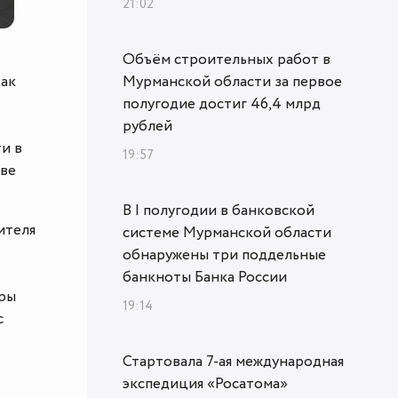
21:02
Объём строительных работ в
так
Мурманской области за первое
полугодие достиг 46,4 млрд
рублей
ти в
19:57
кве
В I полугодии в банковской
ителя
системе Мурманской области
обнаружены три поддельные
банкноты Банка России
уры
19:14
с
Стартовала 7-ая международная
экспедиция «Росатома»