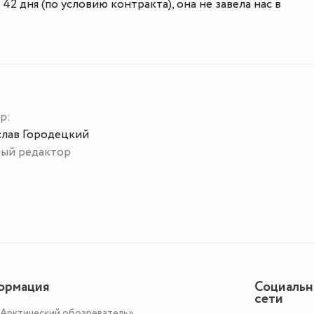
 42 дня (по условию контракта), она не завела нас в
р:
слав Городецкий
ный редактор
ормация
Социаль
сети
«Арктический обозреватель»