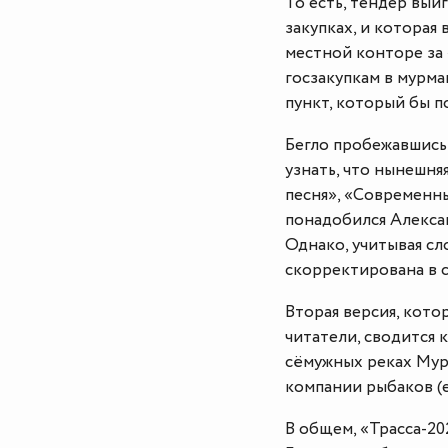
То есть, тендер выи
закупках, и которая
местной конторе за 
госзакупкам в мурма
пункт, который бы п
Бегло пробежавшись 
узнать, что нынешня
песня», «Современн
понадобился Алексан
Однако, учитывая сл
скорректирована в с
Вторая версия, кот
читатели, сводится 
сёмужных реках Мур
компании рыбаков (
В общем, «Трасса-20