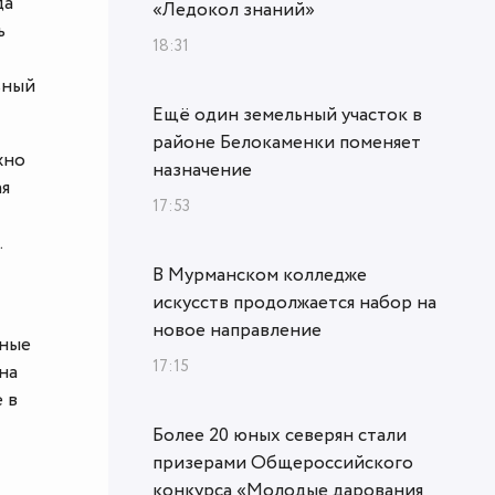
да
«Ледокол знаний»
ь
18:31
ьный
Ещё один земельный участок в
районе Белокаменки поменяет
жно
назначение
ая
17:53
.
В Мурманском колледже
искусств продолжается набор на
новое направление
нные
17:15
на
 в
Более 20 юных северян стали
призерами Общероссийского
конкурса «Молодые дарования