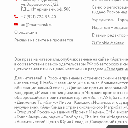
ул. Воровского, 5/23
,
Св-во о регистраци
ГДЦ «Меридиан», оф. 500
выдано Роскомна
+7 (921) 724-96-40
Учредитель – Горо
ao@murmansk.ru
Издатель – редакц
О редакции
Главный редактор –
Реклама на сайте не продаётся
О Сookie файлах
Все права на материалы, опубликованные на сайте «Арктич
в соответствии с законодательством РФ об авторских и см
цитирования и иных целей изложены в разделе
«О редакци
Для читателей: в России признаны экстремистскими и зап
иноагентом), Штабы Навального, «Национал-большевистска
общенациональный союз», «Движение против нелегальной 
Бандеры», «Мизантропик дивижн», «Меджлис крымскотатар
общероссийская политическая партия «Воля», АУЕ, баталь
«Движение Талибан», «Имарат Кавказ», «Исламское госуда
мусульмане», «Аль-Каида в странах исламского Магриба», 
«Открытой России», издания «Проект Медиа». СМИ-иноаге
«Голос Америки», радио «Свобода», The Insider, «Медиа
«Аналитический Центр Юрия Левады», Сахаровский центр. I