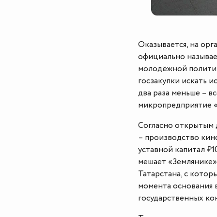
Оказывается, на орг
официально называет
молодёжной политик
госзакупки искать и
два раза меньше – в
микропредприятие «
Согласно открытым 
– производство кин
уставной капитал ₽10
мешает «Землянике»
Татарстана, с котор
момента основания в
государственных кон