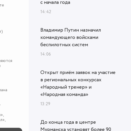
с начала года
те
14:42
Владимир Путин назначил
r)
командующего войсками
беспилотных систем
14:06
няются
я
Открыт приём заявок на участие
в региональных конкурсах
«Народный тренер» и
пана
«Народная команда»
13:29
-
»,
л»,
До конца года в центре
Мурманска установят более 90