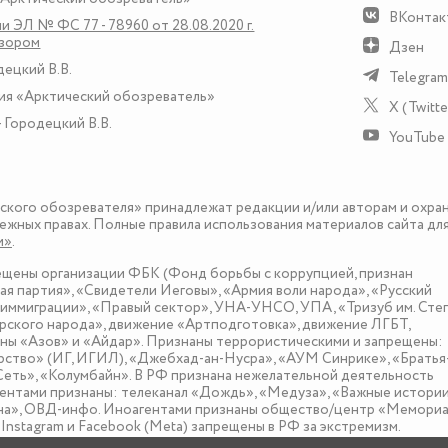
ВКонтак
и ЭЛ № ФС 77 - 78960 от 28.08.2020 г.
дзором
Дзен
децкий В.В.
Telegram
ия «Арктический обозреватель»
X (Twitte
 Городецкий В.В.
YouTube
еского обозревателя» принадлежат редакции и/или авторам и охра
ежных правах. Полные правила использования материалов сайта дл
и»
.
рещены организации ФБК (Фонд борьбы с коррупцией, признан
я партия», «Свидетели Иеговы», «Армия воли народа», «Русский
иммиграции», «Правый сектор», УНА-УНСО, УПА, «Тризуб им. Сте
ского народа», движение «Артподготовка», движение ЛГБТ,
оны «Азов» и «Айдар». Признаны террористическими и запрещены:
рство» (ИГ, ИГИЛ), «Джебхад-ан-Нусра», «АУМ Синрике», «Братья
«Сеть», «Колумбайн». В РФ признана нежелательной деятельность
нтами признаны: телеканал «Дождь», «Медуза», «Важные истории
зона», ОВД-инфо. Иноагентами признаны общество/центр «Мемориа
nstagram и Facebook (Metа) запрещены в РФ за экстремизм.