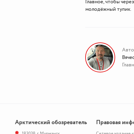
Главное, чтобы через
молодёжный тупик.
Авто
Вяче
Глав
Арктический обозреватель
Правовая инф
183038
,
г. Мурманск
,
Сетевое издание 