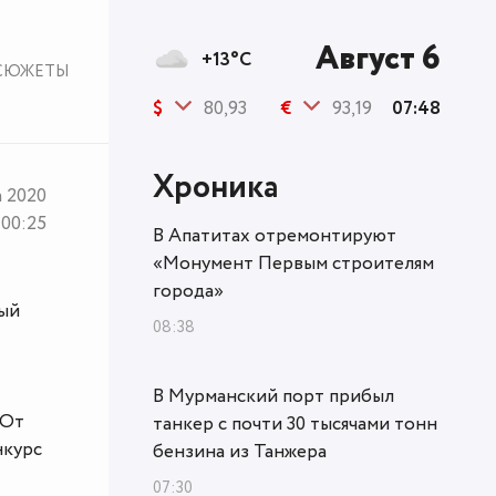
Август 6
+13°C
СЮЖЕТЫ
$
80,93
€
93,19
07:48
Хроника
а 2020
00:25
В Апатитах отремонтируют
«Монумент Первым строителям
города»
ный
08:38
В Мурманский порт прибыл
 От
танкер с почти 30 тысячами тонн
нкурс
бензина из Танжера
07:30