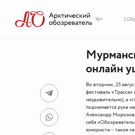
16+
СОБ
Мурманск
онлайн у
Во вторник, 25 авгу
фестиваль «Трасса» 
неудивительно), а «
поднимается рука н
Александр Морозов
себя «Обозревател
юмориста – такое с