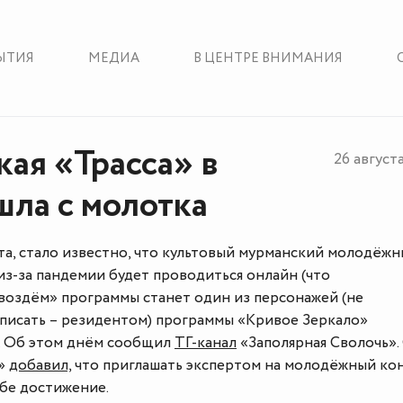
ЫТИЯ
МЕДИА
В ЦЕНТРЕ ВНИМАНИЯ
ая «Трасса» в
26 август
шла с молотка
ста, стало известно, что культовый мурманский молодёж
из-за пандемии будет проводиться онлайн (что
гвоздём» программы станет один из персонажей (не
аписать – резидентом) программы «Кривое Зеркало»
. Об этом днём сообщил
ТГ-канал
«Заполярная Сволочь».
ь»
добавил,
что приглашать экспертом на молодёжный ко
ебе достижение.