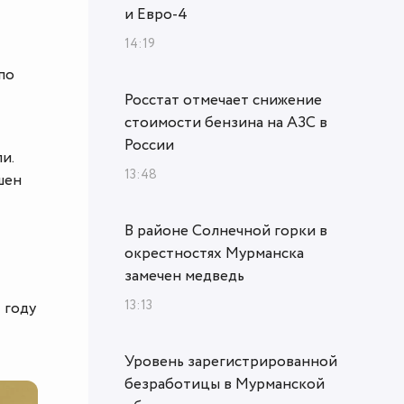
и Евро-4
14:19
по
Росстат отмечает снижение
стоимости бензина на АЗС в
России
и.
13:48
шен
В районе Солнечной горки в
окрестностях Мурманска
замечен медведь
13:13
 году
Уровень зарегистрированной
безработицы в Мурманской