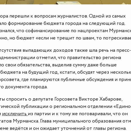
ора перешли к вопросам журналистов. Одной из самых
ало формирование бюджета города на следующий год.
знался, что софинансирование по нацпроектам Мурманс
но, но бюджет «если не трещит по швам, то потрескивае
сутствия выпадающих доходов также шла речь на пресс-
 администрации отметил, что правительство региона
о свои обязательства, выделив сумму даже больше
бюджета на будущий год, кстати, обсудят через несколь
орсовета, где планируются публичные обсуждения и прин
о документа города.
ы спросить о депутате Горсовета Викторе Хабарове,
тической публикации о региональном отделении «Един
и
исключить
из партии и к тому же поговаривали, что он
атов Мурманска. Глава муниципального образования отм
теме ведётся и он ожидает уточнений от главы региона.