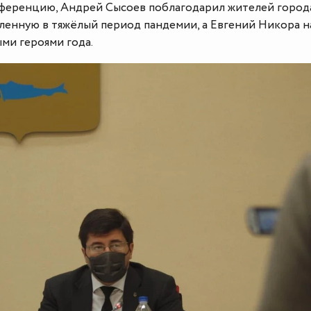
ференцию, Андрей Сысоев поблагодарил жителей города
ленную в тяжёлый период пандемии, а Евгений Никора н
ми героями года.