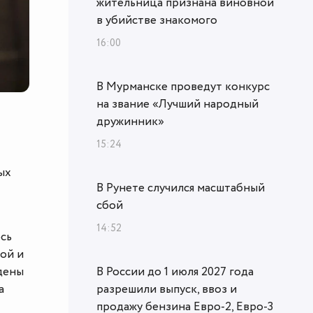
жительница признана виновной
в убийстве знакомого
16:00
В Мурманске проведут конкурс
на звание «Лучший народный
дружинник»
15:24
ых
В Рунете случился масштабный
сбой
14:52
ось
вой и
В России до 1 июля 2027 года
дены
разрешили выпуск, ввоз и
а
продажу бензина Евро-2, Евро-3