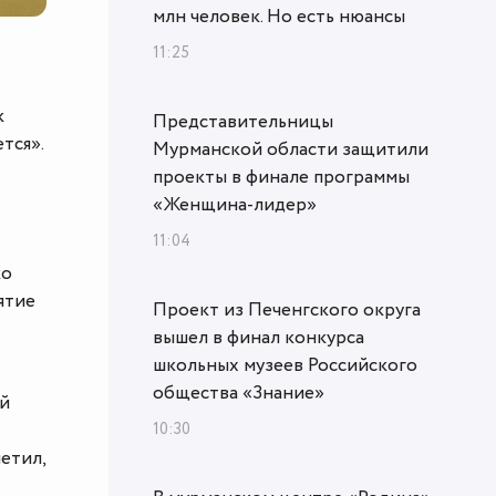
млн человек. Но есть нюансы
11:25
к
Представительницы
тся».
Мурманской области защитили
проекты в финале программы
«Женщина‑лидер»
11:04
ко
ятие
Проект из Печенгского округа
вышел в финал конкурса
школьных музеев Российского
общества «Знание»
ой
10:30
етил,