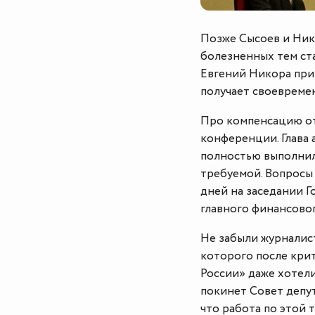
Позже Сысоев и Ник
болезненных тем ст
Евгений Никора при
получает своевремен
Про компенсацию от
конференции. Глава
полностью выполнил
требуемой. Вопросы 
дней на заседании Г
главного финансовог
Не забыли журналист
которого после кри
России» даже хотел
покинет Совет депут
что работа по этой 