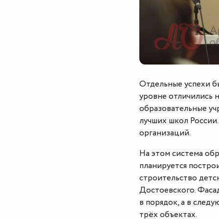
Отдельные успехи б
уровне отличились 
образовательные учр
лучших школ России.
организаций.
На этом система обр
планируется построи
строительство детск
Достоевского. Фаса
в порядок, а в след
трёх объектах.