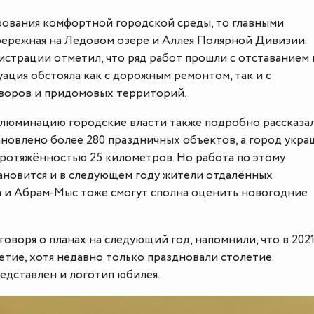
рования комфортной городской среды, то главными
бережная на Ледовом озере и Аллея Полярной Дивизии.
истрации отметил, что ряд работ прошли с отставанием 
туация обстояла как с дорожным ремонтом, так и с
воров и придомовых территорий.
юминацию городские власти также подробно рассказал
ановлено более 280 праздничных объектов, а город укра
ротяжённостью 25 километров. Но работа по этому
ановится и в следующем году жители отдалённых
 и Абрам-Мыс тоже смогут сполна оценить новогодние
говоря о планах на следующий год, напомнили, что в 2021
етие, хотя недавно только праздновали столетие.
едставлен и логотип юбилея.