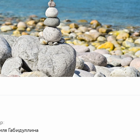
р:
иля Габидуллина