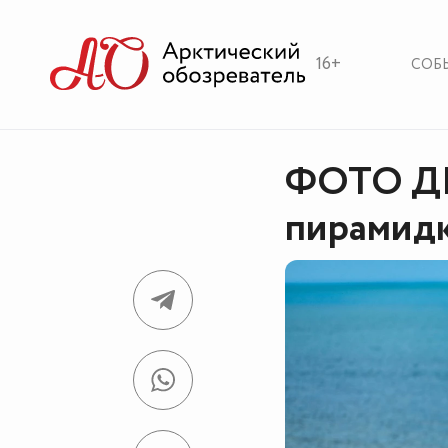
16+
СОБ
ФОТО ДН
пирамид