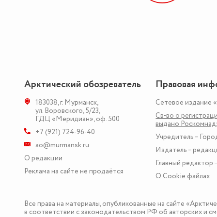
Арктический обозреватель
Правовая инф
183038
,
г. Мурманск
,
Сетевое издание 
ул. Воровского, 5/23
,
Св-во о регистраци
ГДЦ «Меридиан», оф. 500
выдано Роскомна
+7 (921) 724-96-40
Учредитель – Горо
ao@murmansk.ru
Издатель – редакц
О редакции
Главный редактор –
Реклама на сайте не продаётся
О Сookie файлах
Все права на материалы, опубликованные на сайте «Арктич
в соответствии с законодательством РФ об авторских и см