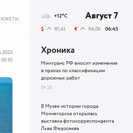
Август 7
+12°C
СЮЖЕТЫ
$
81,41
€
94,06
06:45
Хроника
а 2023
00:01
Минтранс РФ вносит изменения
в приказ по классификации
дорожных работ
09:20
В Музее истории города
Мончегорска открылась
выставка фотокорреспондента
Льва Федосеева