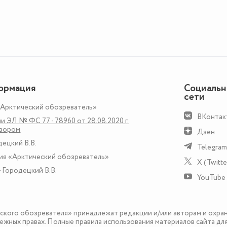
ормация
Социаль
сети
«Арктический обозреватель»
ВКонтак
и ЭЛ № ФС 77 - 78960 от 28.08.2020 г.
дзором
Дзен
децкий В.В.
Telegram
ия «Арктический обозреватель»
X (Twitte
 Городецкий В.В.
YouTube
еского обозревателя» принадлежат редакции и/или авторам и охра
ежных правах. Полные правила использования материалов сайта дл