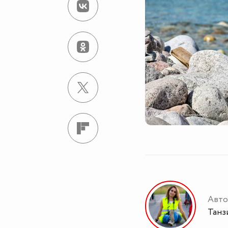
Авто
Танз