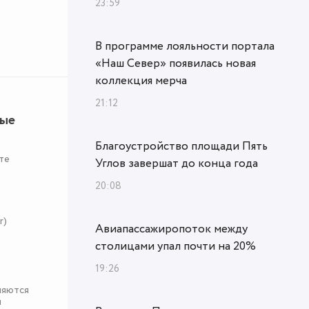
23:59
В программе лояльности портала
«Наш Север» появилась новая
коллекция мерча
21:12
ные
Благоустройство площади Пять
те
Углов завершат до конца года
20:08
r)
Авиапассажиропоток между
столицами упал почти на 20%
19:26
няются
я