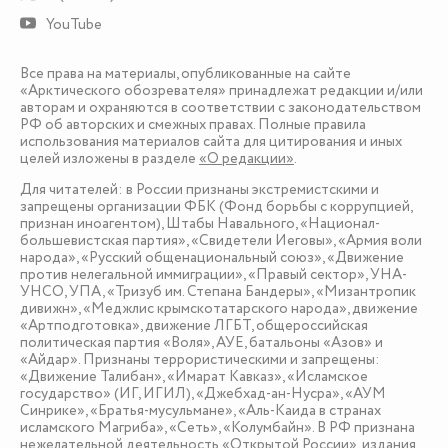
YouTube
Все права на материалы, опубликованные на сайте
«Арктического обозревателя» принадлежат редакции и/или
авторам и охраняются в соответствии с законодательством
РФ об авторских и смежных правах. Полные правила
использования материалов сайта для цитирования и иных
целей изложены в разделе
«О редакции»
.
Для читателей: в России признаны экстремистскими и
запрещены организации ФБК (Фонд борьбы с коррупцией,
признан иноагентом), Штабы Навального, «Национал-
большевистская партия», «Свидетели Иеговы», «Армия воли
народа», «Русский общенациональный союз», «Движение
против нелегальной иммиграции», «Правый сектор», УНА-
УНСО, УПА, «Тризуб им. Степана Бандеры», «Мизантропик
дивижн», «Меджлис крымскотатарского народа», движение
«Артподготовка», движение ЛГБТ, общероссийская
политическая партия «Воля», АУЕ, батальоны «Азов» и
«Айдар». Признаны террористическими и запрещены:
«Движение Талибан», «Имарат Кавказ», «Исламское
государство» (ИГ, ИГИЛ), «Джебхад-ан-Нусра», «АУМ
Синрике», «Братья-мусульмане», «Аль-Каида в странах
исламского Магриба», «Сеть», «Колумбайн». В РФ признана
нежелательной деятельность «Открытой России», издания