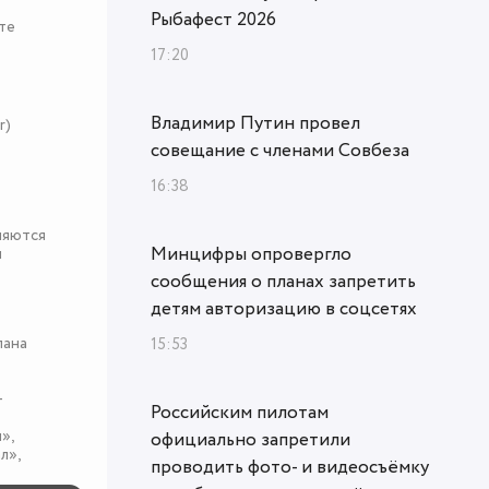
Рыбафест 2026
те
17:20
Владимир Путин провел
r)
совещание с членами Совбеза
16:38
няются
Минцифры опровергло
я
сообщения о планах запретить
детям авторизацию в соцсетях
пана
15:53
-
Российским пилотам
»,
официально запретили
л»,
проводить фото- и видеосъёмку