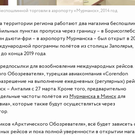
еспошлинной торговли в аэропорту «Мурманск», 2014 год.
на территории региона работают два магазина беспошл
ильных пунктах пропуска через границу – в Борисоглебс
ин дьюти-фри – в аэропорту Мурманска – был открыт в 2
еждународной программы полётов из столицы Заполярья,
 до конца 2019 года.
предпосылки для возобновления международных рейсов.
го Обозревателя», турецкая авиакомпания «Corendon
 разрешение на выполнение ежедневных (регулярных) ре
к – Анталия с 27 марта. Кроме того, предварительно
дельные частоты полётов из
Мурманска в Минск
для
иа», которые также будут осуществляться через
тор.
ков «Арктического Обозревателя», всё будет зависеть 
ных рейсов и пока полной уверенности в открытии мага