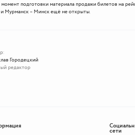
на момент подготовки материала продажи билетов на рей
 и Мурманск – Минск ещё не открыты.
р:
слав Городецкий
ный редактор
ормация
Социаль
сети