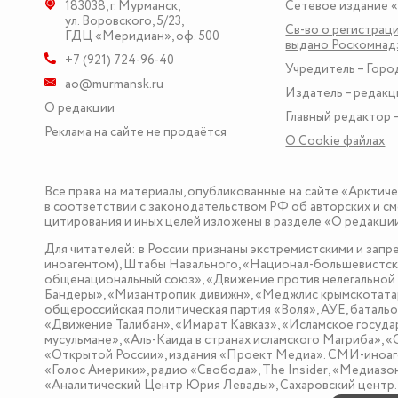
183038
,
г. Мурманск
,
Сетевое издание 
ул. Воровского, 5/23
,
Св-во о регистраци
ГДЦ «Меридиан», оф. 500
выдано Роскомна
+7 (921) 724-96-40
Учредитель – Горо
ao@murmansk.ru
Издатель – редакц
О редакции
Главный редактор –
Реклама на сайте не продаётся
О Сookie файлах
Все права на материалы, опубликованные на сайте «Арктич
в соответствии с законодательством РФ об авторских и см
цитирования и иных целей изложены в разделе
«О редакци
Для читателей: в России признаны экстремистскими и зап
иноагентом), Штабы Навального, «Национал-большевистска
общенациональный союз», «Движение против нелегальной 
Бандеры», «Мизантропик дивижн», «Меджлис крымскотатар
общероссийская политическая партия «Воля», АУЕ, баталь
«Движение Талибан», «Имарат Кавказ», «Исламское госуда
мусульмане», «Аль-Каида в странах исламского Магриба», 
«Открытой России», издания «Проект Медиа». СМИ-иноаге
«Голос Америки», радио «Свобода», The Insider, «Медиа
«Аналитический Центр Юрия Левады», Сахаровский центр. I