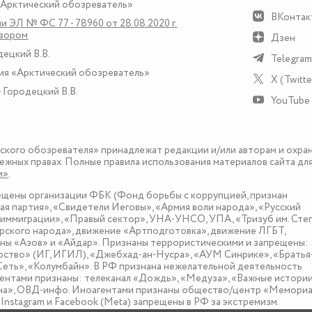
«Арктический обозреватель»
ВКонтак
и ЭЛ № ФС 77 - 78960 от 28.08.2020 г.
дзором
Дзен
децкий В.В.
Telegram
ия «Арктический обозреватель»
X (Twitte
 Городецкий В.В.
YouTube
еского обозревателя» принадлежат редакции и/или авторам и охра
ежных правах. Полные правила использования материалов сайта дл
и»
.
рещены организации ФБК (Фонд борьбы с коррупцией, признан
я партия», «Свидетели Иеговы», «Армия воли народа», «Русский
иммиграции», «Правый сектор», УНА-УНСО, УПА, «Тризуб им. Сте
ского народа», движение «Артподготовка», движение ЛГБТ,
оны «Азов» и «Айдар». Признаны террористическими и запрещены:
рство» (ИГ, ИГИЛ), «Джебхад-ан-Нусра», «АУМ Синрике», «Братья
«Сеть», «Колумбайн». В РФ признана нежелательной деятельность
нтами признаны: телеканал «Дождь», «Медуза», «Важные истории
зона», ОВД-инфо. Иноагентами признаны общество/центр «Мемориа
nstagram и Facebook (Metа) запрещены в РФ за экстремизм.