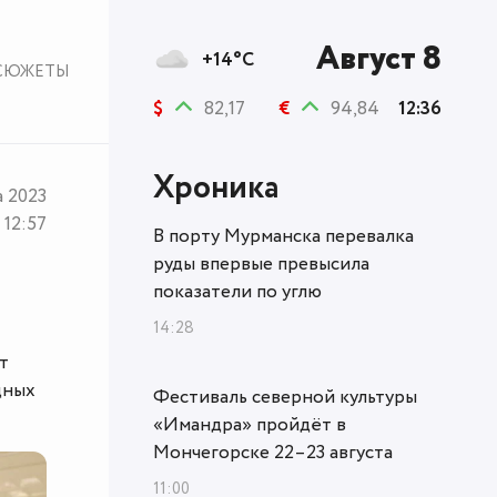
Август 8
+14°C
СЮЖЕТЫ
$
82,17
€
94,84
12:36
Хроника
а 2023
12:57
В порту Мурманска перевалка
руды впервые превысила
показатели по углю
14:28
т
дных
Фестиваль северной культуры
«Имандра» пройдёт в
Мончегорске 22–23 августа
11:00