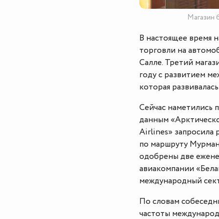
Магазин б
В настоящее время 
торговли на автомоб
Салле. Третий магаз
году с развитием м
которая развивалась
Сейчас наметились 
данным «Арктическо
Airlines» запросила
по маршруту Мурманс
одобрены две ежене
авиакомпании «Белав
международный сек
По словам собеседни
частоты международ