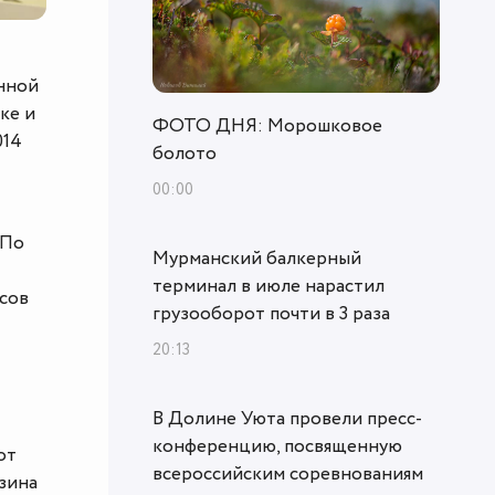
инной
ке и
ФОТО ДНЯ: Морошковое
014
болото
00:00
 По
Мурманский балкерный
терминал в июле нарастил
йсов
грузооборот почти в 3 раза
20:13
В Долине Уюта провели пресс-
конференцию, посвященную
от
всероссийским соревнованиям
зина