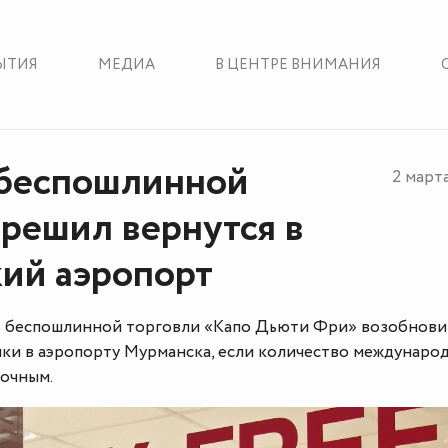
ЫТИЯ
МЕДИА
В ЦЕНТРЕ ВНИМАНИЯ
 беспошлинной
2 март
 решил вернутся в
ий аэропорт
в беспошлинной торговли «Капо Дьюти Фри» возобнови
чки в аэропорту Мурманска, если количество междунаро
точным.