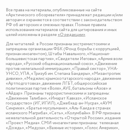
Все права на материалы, опубликованные на сайте
«Арктического обозревателя» принадлежат редакции и/или
авторам и охраняются в соответствии с законодательством
РФ об авторских и смежных правах. Полные правила
использования материалов сайта для цитирования и иных
целей изложены в разделе
«О редакции»
.
Для читателей: в России признаны экстремистскими и
запрещены организации ФБК (Фонд борьбы с коррупцией,
признан иноагентом), Штабы Навального, «Национал-
большевистская партия», «Свидетели Иеговы», «Армия воли
народа», «Русский общенациональный союз», «Движение
против нелегальной иммиграции», «Правый сектор», УНА-
УНСО, УПА, «Тризуб им. Степана Бандеры», «Мизантропик
дивижн», «Меджлис крымскотатарского народа», движение
«Артподготовка», движение ЛГБТ, общероссийская
политическая партия «Воля», АУЕ, батальоны «Азов» и
«Айдар». Признаны террористическими и запрещены:
«Движение Талибан», «Имарат Кавказ», «Исламское
государство» (ИГ, ИГИЛ), «Джебхад-ан-Нусра», «АУМ
Синрике», «Братья-мусульмане», «Аль-Каида в странах
исламского Магриба», «Сеть», «Колумбайн». В РФ признана
нежелательной деятельность «Открытой России», издания
«Проект Медиа». СМИ-иноагентами признаны: телеканал
«Дождь», «Медуза», «Важные истории», «Голос Америки»,