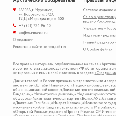
Арктический обозреватель
Правовая инф
183038
,
г. Мурманск
,
Сетевое издание 
ул. Воровского, 5/23
,
Св-во о регистраци
ГДЦ «Меридиан», оф. 500
выдано Роскомна
+7 (921) 724-96-40
Учредитель – Горо
ao@murmansk.ru
Издатель – редакц
О редакции
Главный редактор –
Реклама на сайте не продаётся
О Сookie файлах
Все права на материалы, опубликованные на сайте «Арктич
в соответствии с законодательством РФ об авторских и см
цитирования и иных целей изложены в разделе
«О редакци
Для читателей: в России признаны экстремистскими и зап
иноагентом), Штабы Навального, «Национал-большевистска
общенациональный союз», «Движение против нелегальной 
Бандеры», «Мизантропик дивижн», «Меджлис крымскотатар
общероссийская политическая партия «Воля», АУЕ, баталь
«Движение Талибан», «Имарат Кавказ», «Исламское госуда
мусульмане», «Аль-Каида в странах исламского Магриба», 
«Открытой России», издания «Проект Медиа». СМИ-иноаге