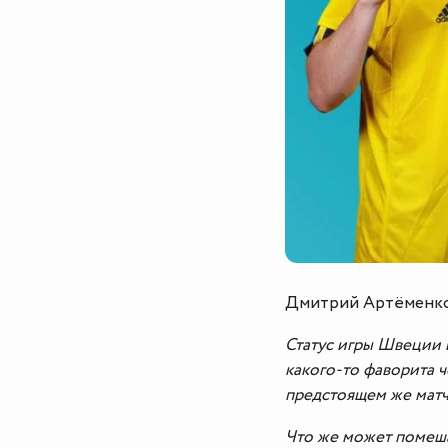
Дмитрий Артёменк
Статус игры Швеции и
какого-то фаворита ч
предстоящем же матч
Что же может помеша