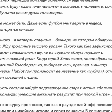
льных периодов команды обменяются ещё четырьмя
ами. Будут назначены пенальти и все десять полевых игрок
бу матча решит дуэль голкиперов.
не может быть. Даже если футбол учит верить в чудеса,
вторится никогда.
ного – в четверть стадиона – баннера, на котором обнаруж
. Жду троллинга высшего уровня. Такого как был зафиксиро
ими телеканалами шутке из сериала «Слуга народа» с
м в главной роли. Когда герой Зеленского, новоизбранны
асилий Голобородько, выбирает часы, премьер-министр
марки Hublot (он произносит ее название как «хубло»), отм
нт соседней страны.
пусть сегодня найдёт подтверждение старая истина «больш
команды, умеющие выжимать результат при плохой игре». 
 конкурсу прогнозов, так как в раунде плей-офф появил
мы при ничейном исходе и серия пенальти. В комментар