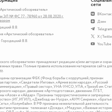
ормация
Социаль
сети
«Арктический обозреватель»
ВКонтак
и ЭЛ № ФС 77 - 78960 от 28.08.2020 г.
дзором
Дзен
децкий В.В.
Telegram
ия «Арктический обозреватель»
X (Twitte
 Городецкий В.В.
YouTube
еского обозревателя» принадлежат редакции и/или авторам и охра
ежных правах. Полные правила использования материалов сайта дл
и»
.
рещены организации ФБК (Фонд борьбы с коррупцией, признан
я партия», «Свидетели Иеговы», «Армия воли народа», «Русский
иммиграции», «Правый сектор», УНА-УНСО, УПА, «Тризуб им. Сте
ского народа», движение «Артподготовка», движение ЛГБТ,
оны «Азов» и «Айдар». Признаны террористическими и запрещены:
рство» (ИГ, ИГИЛ), «Джебхад-ан-Нусра», «АУМ Синрике», «Братья
«Сеть», «Колумбайн». В РФ признана нежелательной деятельность
нтами признаны: телеканал «Дождь», «Медуза», «Важные истории