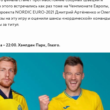
/8 финала станет противостояние сборных Швеции и
 этого встречались как раз тоже на Чемпионате Европы, 
ы проекта NORDIC EURO-2021 Дмитрий Артёменко и Олег
зы на эту игру и оценили шансы «нордической» команды
 за титул.
а – 22:00. Хэмпден Парк, Глазго.