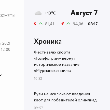
Август 7
+13°C
СЮЖЕТЫ
$
81,41
€
94,06
08:17
Хроника
я 2021
12:00
Фестивалю спорта
«Гольфстрим» вернут
историческое название
«Мурманская миля»
х
10:33
Вузы не исключают введения
квот для победителей олимпиад
09:57