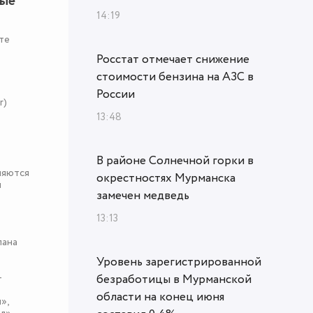
ные
14:19
те
Росстат отмечает снижение
стоимости бензина на АЗС в
России
r)
13:48
В районе Солнечной горки в
няются
окрестностях Мурманска
я
замечен медведь
13:13
пана
Уровень зарегистрированной
-
безработицы в Мурманской
области на конец июня
»,