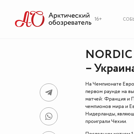
16+
СОБ
NORDIC 
– Украин
На Чемпионате Европ
первом раунде на в
матчей: Франция и 
чемпионов мира и Ев
Нидерланды, являющ
проиграли Чехии.