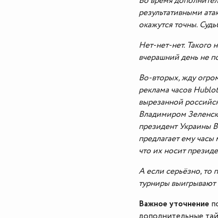
Во время дополните
результативными атак
окажутся точны. Судь
Нет-нет-нет. Такого 
вчерашний день не по
Во-вторых, жду огром
реклама часов Hublot
вырезанной российск
Владимиром Зеленски
президент Украины В
предлагает ему часы 
что их носит президе
А если серьёзно, то 
турниры выигрывают 
Важное уточнение
по
дополнительные тай