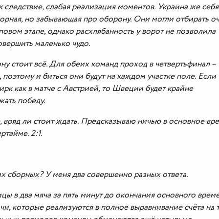
к следствие, слабая реализация моментов. Украина же себя
борная, но забывающая про оборону. Они могли отбирать оч
повом этапе, однако расхлябанность у ворот не позволила
вершить маленько чудо.
ону стоит всё. Для обеих команд проход в четвертьфинал –
поэтому и биться они будут на каждом участке поле. Если
ирк как в матче с Австрией, то Швеции будет крайне
жать победу.
, вряд ли стоит ждать. Предсказываю ничью в основное вр
тайме. 2:1.
их сборных? У меня два совершенно разных ответа.
цы в два мяча за пять минут до окончания основного време
ачи, которые реализуются в полное выравнивание счёта на 