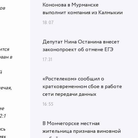
Кононова в Мурманске
ов
выполнит компания из Калмыкии
18:07
Депутат Нина Останина внесет
ится
законопроект об отмене ЕГЭ
ван в
17:31
й
«Ростелеком» сообщил о
кратковременном сбое в работе
ечая,
сети передачи данных
16:55
ие
2:1
В Мончегорске местная
ись
жительница признана виновной
иях