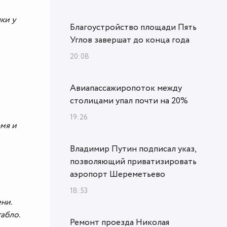
ки у
Благоустройство площади Пять
Углов завершат до конца года
20:08
Авиапассажиропоток между
столицами упал почти на 20%
19:26
емя и
Владимир Путин подписал указ,
позволяющий приватизировать
аэропорт Шереметьево
18:53
ни.
табло.
Ремонт проезда Николая