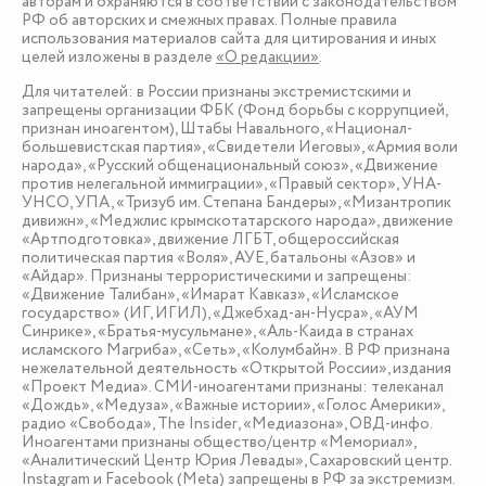
авторам и охраняются в соответствии с законодательством
РФ об авторских и смежных правах. Полные правила
использования материалов сайта для цитирования и иных
целей изложены в разделе
«О редакции»
.
Для читателей: в России признаны экстремистскими и
запрещены организации ФБК (Фонд борьбы с коррупцией,
признан иноагентом), Штабы Навального, «Национал-
большевистская партия», «Свидетели Иеговы», «Армия воли
народа», «Русский общенациональный союз», «Движение
против нелегальной иммиграции», «Правый сектор», УНА-
УНСО, УПА, «Тризуб им. Степана Бандеры», «Мизантропик
дивижн», «Меджлис крымскотатарского народа», движение
«Артподготовка», движение ЛГБТ, общероссийская
политическая партия «Воля», АУЕ, батальоны «Азов» и
«Айдар». Признаны террористическими и запрещены:
«Движение Талибан», «Имарат Кавказ», «Исламское
государство» (ИГ, ИГИЛ), «Джебхад-ан-Нусра», «АУМ
Синрике», «Братья-мусульмане», «Аль-Каида в странах
исламского Магриба», «Сеть», «Колумбайн». В РФ признана
нежелательной деятельность «Открытой России», издания
«Проект Медиа». СМИ-иноагентами признаны: телеканал
«Дождь», «Медуза», «Важные истории», «Голос Америки»,
радио «Свобода», The Insider, «Медиазона», ОВД-инфо.
Иноагентами признаны общество/центр «Мемориал»,
«Аналитический Центр Юрия Левады», Сахаровский центр.
Instagram и Facebook (Metа) запрещены в РФ за экстремизм.