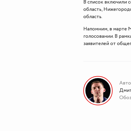
В список включили с
область, Нижегородс
область.
Напомним, в марте 
голосовании. В рамк
заявителей от общег
Авто
Дмит
Обоз