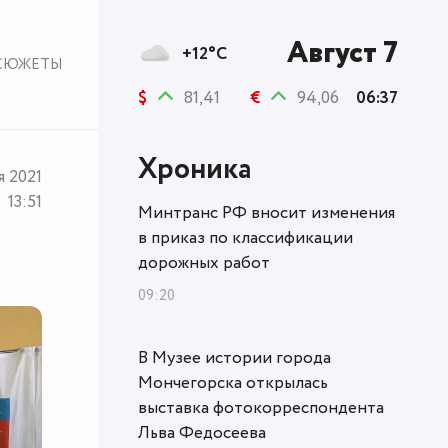
Август 7
+12°C
СЮЖЕТЫ
$
81,41
€
94,06
06:37
Хроника
я 2021
13:51
Минтранс РФ вносит изменения
в приказ по классификации
дорожных работ
09:20
В Музее истории города
Мончегорска открылась
выставка фотокорреспондента
Льва Федосеева