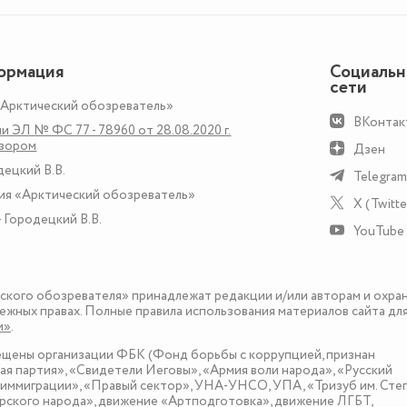
ормация
Социаль
сети
«Арктический обозреватель»
ВКонтак
и ЭЛ № ФС 77 - 78960 от 28.08.2020 г.
дзором
Дзен
децкий В.В.
Telegram
ия «Арктический обозреватель»
X (Twitte
 Городецкий В.В.
YouTube
еского обозревателя» принадлежат редакции и/или авторам и охра
ежных правах. Полные правила использования материалов сайта дл
и»
.
рещены организации ФБК (Фонд борьбы с коррупцией, признан
я партия», «Свидетели Иеговы», «Армия воли народа», «Русский
иммиграции», «Правый сектор», УНА-УНСО, УПА, «Тризуб им. Сте
ского народа», движение «Артподготовка», движение ЛГБТ,