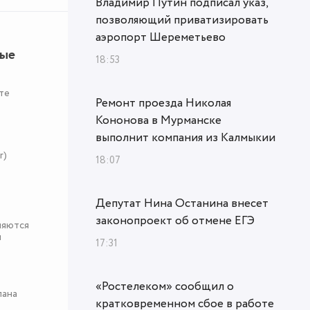
Владимир Путин подписал указ,
позволяющий приватизировать
аэропорт Шереметьево
ные
18:53
те
Ремонт проезда Николая
Кононова в Мурманске
выполнит компания из Калмыкии
r)
18:07
Депутат Нина Останина внесет
законопроект об отмене ЕГЭ
няются
я
17:31
«Ростелеком» сообщил о
пана
кратковременном сбое в работе