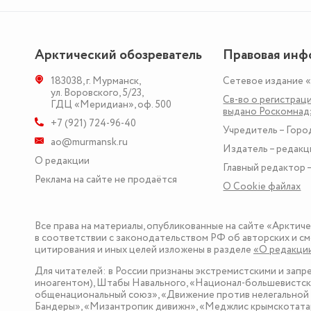
Арктический обозреватель
Правовая инф
183038
,
г. Мурманск
,
Сетевое издание 
ул. Воровского, 5/23
,
Св-во о регистраци
ГДЦ «Меридиан», оф. 500
выдано Роскомна
+7 (921) 724-96-40
Учредитель – Горо
ao@murmansk.ru
Издатель – редакц
О редакции
Главный редактор –
Реклама на сайте не продаётся
О Сookie файлах
Все права на материалы, опубликованные на сайте «Арктич
в соответствии с законодательством РФ об авторских и см
цитирования и иных целей изложены в разделе
«О редакци
Для читателей: в России признаны экстремистскими и зап
иноагентом), Штабы Навального, «Национал-большевистска
общенациональный союз», «Движение против нелегальной 
Бандеры», «Мизантропик дивижн», «Меджлис крымскотатар