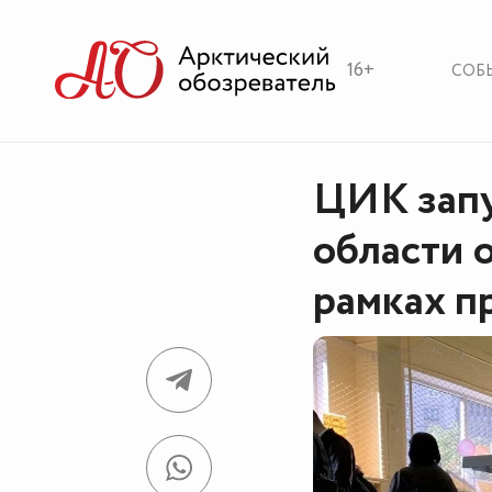
16+
СОБ
ЦИК запу
области 
рамках п