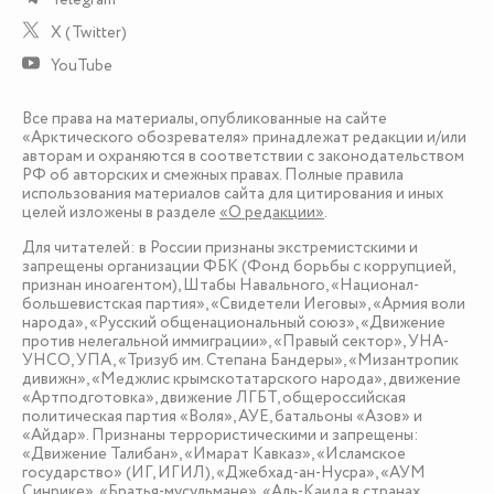
X (Twitter)
YouTube
Все права на материалы, опубликованные на сайте
«Арктического обозревателя» принадлежат редакции и/или
авторам и охраняются в соответствии с законодательством
РФ об авторских и смежных правах. Полные правила
использования материалов сайта для цитирования и иных
целей изложены в разделе
«О редакции»
.
Для читателей: в России признаны экстремистскими и
запрещены организации ФБК (Фонд борьбы с коррупцией,
признан иноагентом), Штабы Навального, «Национал-
большевистская партия», «Свидетели Иеговы», «Армия воли
народа», «Русский общенациональный союз», «Движение
против нелегальной иммиграции», «Правый сектор», УНА-
УНСО, УПА, «Тризуб им. Степана Бандеры», «Мизантропик
дивижн», «Меджлис крымскотатарского народа», движение
«Артподготовка», движение ЛГБТ, общероссийская
политическая партия «Воля», АУЕ, батальоны «Азов» и
«Айдар». Признаны террористическими и запрещены:
«Движение Талибан», «Имарат Кавказ», «Исламское
государство» (ИГ, ИГИЛ), «Джебхад-ан-Нусра», «АУМ
Синрике», «Братья-мусульмане», «Аль-Каида в странах