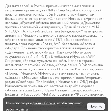
Для читателей: в России признаны экстремистскими и
запрещены организации ФБК (Фонд борьбы с коррупцией,
признан иноагентом), Штабы Навального, «Национал-
большевистская партия», «Свидетели Иеговы», «Армия воли
народа», «Русский общенациональный союз», «Движение
против нелегальной иммиграции», «Правый сектор», УНА-
УНСО, УПА, «Тризуб им. Степана Бандеры», «Мизантропик
дивижн», «Меджлис крымскотатарского народа», движение
«Артподготовка», движение ЛГБТ, общероссийская
политическая партия «Воля», АУЕ, батальоны «Азов» и
«Айдар». Признаны террористическими и запрещены:
«Движение Талибан», «Имарат Кавказ», «Исламское
государство» (ИГ, ИГИЛ), «Джебхад-ан-Нусра», «АУМ
Синрике», «Братья-мусульмане», «Аль-Каида в странах
исламского Магриба», «Сеть», «Колумбайн». В РФ признана
нежелательной деятельность «Открытой России», издания
«Проект Медиа». СМИ-иноагентами признаны: телеканал
«Дождь», «Медуза», «Важные истории», «Голос Америки»,
радио «Свобода», The Insider, «Медиазона», ОВД-инфо.
Иноагентами признаны общество/центр «Мемориал»,
«Аналитический Центр Юрия Левады», Сахаровский центр.
Instagram и Facebook (Metа) запрещены в РФ за экстремизм.
Мы используем
файлы Cookie
, чтобы улучшать
Содержимое сайта предназначено для детей
Понятно
16 +
работу сайта.
старше 16 лет