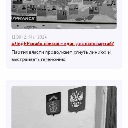
12:30 · 21 Мая 2024
«ЛидЕРский» список – един для всех партий?
Партия власти продолжает «гнуть линию» и
выстраивать гегемонию.