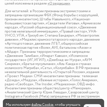
целей изложены в разделе
«О редакции»
.
Для читателей: в России признаны экстремистскими и
запрещены организации ФБК (Фонд борьбы с коррупцией,
признан иноагентом), Штабы Навального, «Национал-
большевистская партия», «Свидетели Иеговы», «Армия воли
народа», «Русский общенациональный союз», «Движение
против нелегальной иммиграции», «Правый сектор», УНА-
УНСО, УПА, «Тризуб им. Степана Бандеры», «Мизантропик
дивижн», «Меджлис крымскотатарского народа», движение
«Артподготовка», движение ЛГБТ, общероссийская
политическая партия «Воля», АУЕ, батальоны «Азов» и
«Айдар». Признаны террористическими и запрещены:
«Движение Талибан», «Имарат Кавказ», «Исламское
государство» (ИГ, ИГИЛ), «Джебхад-ан-Нусра», «АУМ
Синрике», «Братья-мусульмане», «Аль-Каида в странах
исламского Магриба», «Сеть», «Колумбайн». В РФ признана
нежелательной деятельность «Открытой России», издания
«Проект Медиа». СМИ-иноагентами признаны: телеканал
«Дождь», «Медуза», «Важные истории», «Голос Америки»,
радио «Свобода», The Insider, «Медиазона», ОВД-инфо.
Иноагентами признаны общество/центр «Мемориал»,
«Аналитический Центр Юрия Левады», Сахаровский центр.
Instagram и Facebook (Metа) запрещены в РФ за экстремизм.
Мы используем
файлы Cookie
, чтобы улучшать