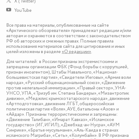
X (Twitter)
YouTube
Все права на материалы, опубликованные на сайте
«Арктического обозревателя» принадлежат редакции и/или
авторам и охраняются в соответствии с законодательством
РФ об авторских и смежных правах. Полные правила
использования материалов сайта для цитирования и иных
целей изложены в разделе
«О редакции»
.
Для читателей: в России признаны экстремистскими и
запрещены организации ФБК (Фонд борьбы с коррупцией,
признан иноагентом), Штабы Навального, «Национал-
большевистская партия», «Свидетели Иеговы», «Армия воли
народа», «Русский общенациональный союз», «Движение
против нелегальной иммиграции», «Правый сектор», УНА-
УНСО, УПА, «Тризуб им. Степана Бандеры», «Мизантропик
дивижн», «Меджлис крымскотатарского народа», движение
«Артподготовка», движение ЛГБТ, общероссийская
политическая партия «Воля», АУЕ, батальоны «Азов» и
«Айдар». Признаны террористическими и запрещены:
«Движение Талибан», «Имарат Кавказ», «Исламское
государство» (ИГ, ИГИЛ), «Джебхад-ан-Нусра», «АУМ
Синрике», «Братья-мусульмане», «Аль-Каида в странах
исламского Магриба», «Сеть», «Колумбайн». В РФ признана