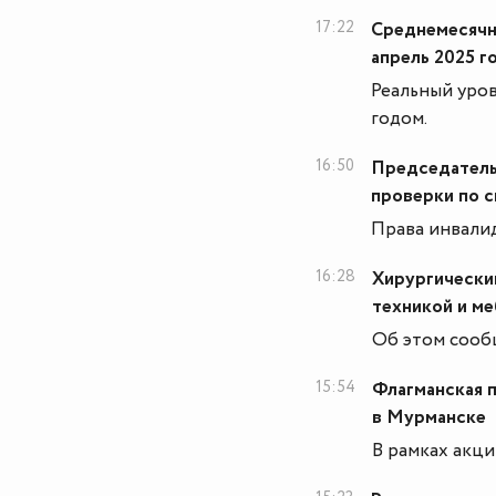
17:22
Среднемесячна
апрель 2025 г
Реальный уров
годом.
16:50
Председатель
проверки по 
Права инвалид
16:28
Хирургически
техникой и м
Об этом сооб
15:54
Флагманская 
в Мурманске
В рамках акци