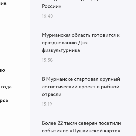
ие.
России»
16:40
Мурманская область готовится к
празднованию Дня
физкультурника
15:58
ию
В Мурманске стартовал крупный
года.
логистический проект в рыбной
отрасли
урса
15:19
Более 22 тысяч северян посетили
события по «Пушкинской карте»