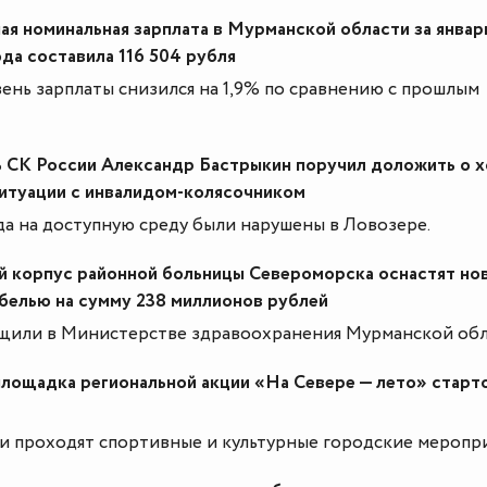
я номинальная зарплата в Мурманской области за январ
ода составила 116 504 рубля
ень зарплаты снизился на 1,9% по сравнению с прошлым
 СК России Александр Бастрыкин поручил доложить о 
ситуации с инвалидом-колясочником
а на доступную среду были нарушены в Ловозере.
й корпус районной больницы Североморска оснастят но
ебелью на сумму 238 миллионов рублей
щили в Министерстве здравоохранения Мурманской обл
площадка региональной акции «На Севере — лето» старт
и проходят спортивные и культурные городские меропри