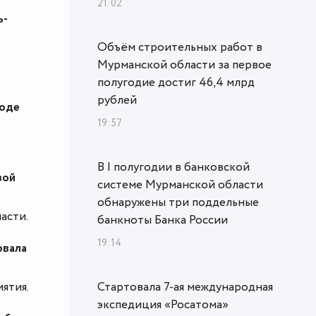
21:02
ь-
Объём строительных работ в
Мурманской области за первое
полугодие достиг 46,4 млрд
рублей
ходе
19:57
В I полугодии в банковской
вой
системе Мурманской области
обнаружены три поддельные
асти.
банкноты Банка России
19:14
овала
ятия.
Стартовала 7-ая международная
экспедиция «Росатома»