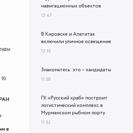
навигационных объектов
12:47
В Кировске и Апатитах
включили уличное освещение
руды.
12:10
Знакомьтесь: это – кандидаты
 10
11:38
ГК «Русский краб» построит
 РАН
логистический комплекс в
Мурманском рыбном порту
.
11:32
им в