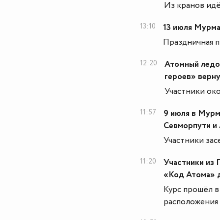
Из кранов идё
13:10
13 июля Мурма
Праздничная п
12:20
Атомный ледо
героев» верн
Участники ок
11:57
9 июля в Мурм
Севморпути и
Участники зас
11:20
Участники из 
«Код Атома» д
Курс прошёл в
расположения