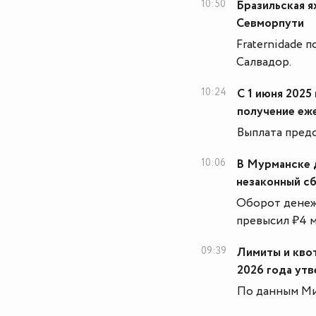
10:50
Бразильская я
Севморпути
Fraternidade 
Салвадор.
10:24
С 1 июня 2025
получение еж
Выплата пред
10:06
В Мурманске 
незаконный с
Оборот денеж
превысил ₽4 
09:39
Лимиты и квот
2026 года ут
По данным Мин