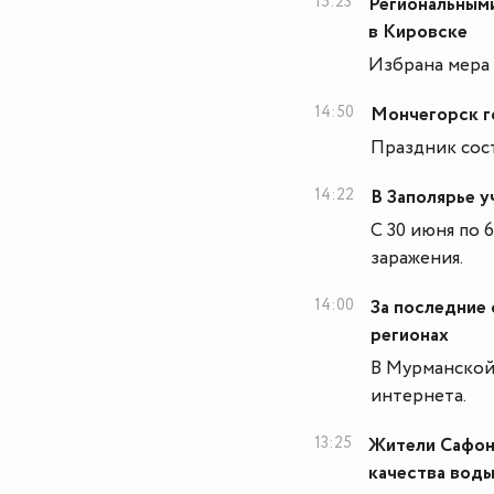
15:23
Региональными
в Кировске
Избрана мера 
14:50
Мончегорск г
Праздник сост
14:22
В Заполярье у
С 30 июня по 
заражения.
14:00
За последние 
регионах
В Мурманской
интернета.
13:25
Жители Сафон
качества вод