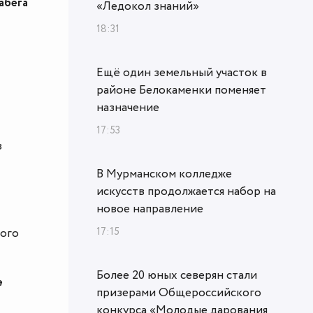
абега
«Ледокол знаний»
18:31
Ещё один земельный участок в
районе Белокаменки поменяет
назначение
17:53
в
В Мурманском колледже
искусств продолжается набор на
новое направление
17:15
ного
Более 20 юных северян стали
е
призерами Общероссийского
конкурса «Молодые дарования