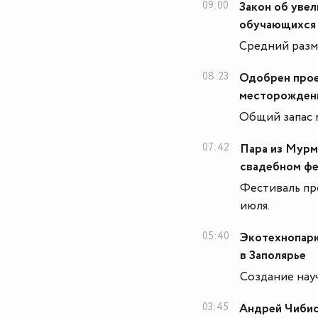
09:00
Закон об уве
обучающихся 
Средний разме
08:23
Одобрен прое
месторожден
Общий запас 
07:42
Пара из Мурм
свадебном фе
Фестиваль пр
июля.
05:40
Экотехнопарк
в Заполярье
Создание науч
03:45
Андрей Чибис