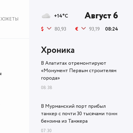
Август 6
+14°C
СЮЖЕТЫ
$
80,93
€
93,19
08:24
Хроника
В Апатитах отремонтируют
«Монумент Первым строителям
ы
города»
08:38
с
В Мурманский порт прибыл
танкер с почти 30 тысячами тонн
бензина из Танжера
07:30