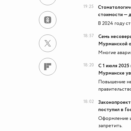
19:25
Стоматологич
стоимости — 
В 2024 году с
18:57
Семь несоверш
Мурманской о
Многие авари
18:20
С 1 июля 2025
Мурманске ув
Повышение не
правительств
18:02
Законопроект
поступил в Г
Оформление ип
запретить.