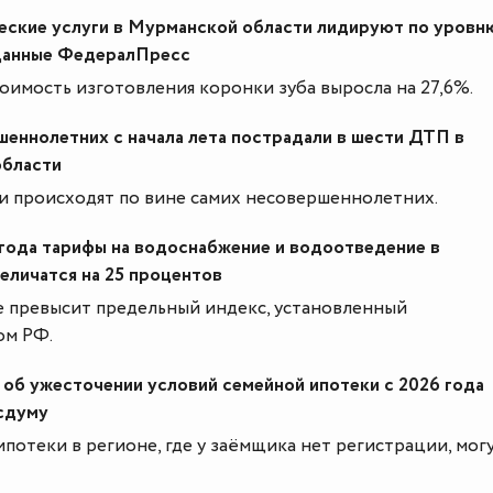
еские услуги в Мурманской области лидируют по уровн
данные ФедералПресс
тоимость изготовления коронки зуба выросла на 27,6%.
еннолетних с начала лета пострадали в шести ДТП в
бласти
и происходят по вине самих несовершеннолетних.
 года тарифы на водоснабжение и водоотведение в
еличатся на 25 процентов
 превысит предельный индекс, установленный
ом РФ.
 об ужесточении условий семейной ипотеки с 2026 года
осдуму
отеки в регионе, где у заёмщика нет регистрации, мог