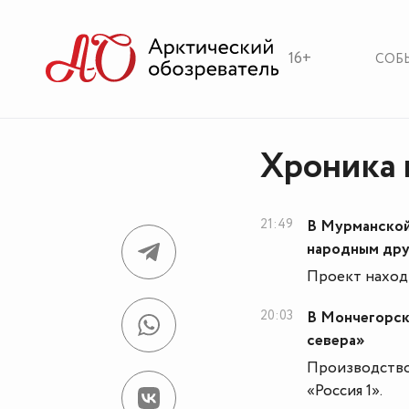
16+
СОБ
Хроника 
21:49
В Мурманской
народным др
Проект находи
20:03
В Мончегорск
севера»
Производством
«Россия 1».