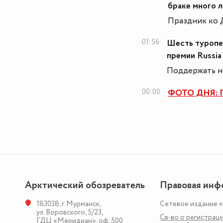
браке много л
Праздник ко 
01:56
Шесть туропе
премии Russia
Поддержать но
00:00
ФОТО ДНЯ: П
Арктический обозреватель
Правовая инф
183038
,
г. Мурманск
,
Сетевое издание 
ул. Воровского, 5/23
,
Св-во о регистраци
ГДЦ «Меридиан», оф. 500