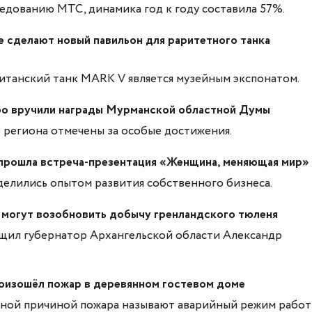
едованию МТС, динамика год к году составила 57%.
е сделают новый павильон для раритетного танка
танский танк MARK V является музейным экспонатом.
бо вручили награды Мурманской областной Думы
 региона отмечены за особые достижения.
прошла встреча-презентация «Женщина, меняющая мир»
елились опытом развития собственного бизнеса.
 могут возобновить добычу гренландского тюленя
щил губернатор Архангельской области Александр
роизошёл пожар в деревянном гостевом доме
ной причиной пожара называют аварийный режим рабо