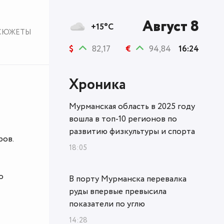
Август 8
+15°C
СЮЖЕТЫ
$
82,17
€
94,84
16:24
Хроника
Мурманская область в 2025 году
вошла в топ‑10 регионов по
развитию физкультуры и спорта
ров.
18:05
о
В порту Мурманска перевалка
руды впервые превысила
показатели по углю
14:28