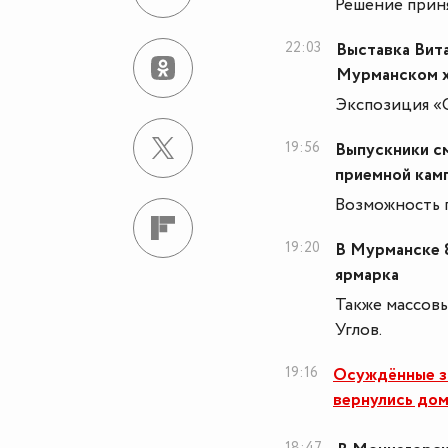
Решение прин
22:03
Выставка Вита
Мурманском 
Экспозиция «
19:56
Выпускники с
приемной кам
Возможность п
19:20
В Мурманске 
ярмарка
Также массовы
Углов.
19:16
Осуждённые з
вернулись до
18:47