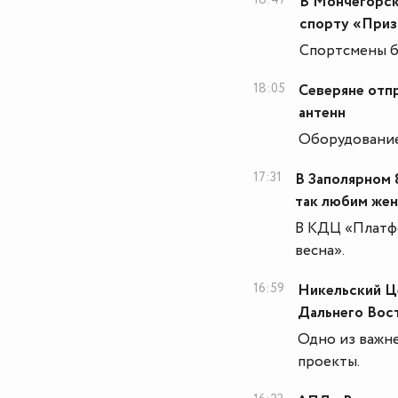
В Мончегорск
спорту «Приз
Спортсмены бу
18:05
Северяне отпр
антенн
Оборудование
17:31
В Заполярном 
так любим же
В КДЦ «Платфо
весна».
16:59
Никельский Ц
Дальнего Вос
Одно из важн
проекты.