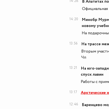
14:28
В Апатитах п
Официальная 
14:20
Минобр Мурма
новому учебн
На подарочны
13:56
На трассе меж
Вторым участ
Чп
13:21
На юго-западн
спуск лавин
Работы с прим
13:17
Арктические н
12:46
Баренцево мо