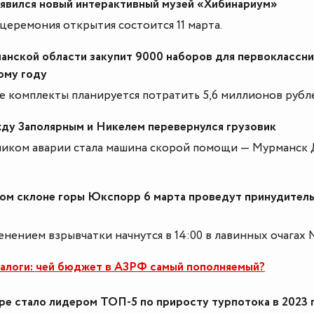
оявился новый интерактивный музей «Хибинариум»
церемония открытия состоится 11 марта.
нской области закупит 9000 наборов для первоклассни
ому году
е комплекты планируется потратить 5,6 миллионов рубл
ду Заполярным и Никелем перевернулся грузовик
ником аварии стала машина скорой помощи — Мурманск 
ом склоне горы Юкспорр 6 марта проведут принудител
енением взрывчатки начнутся в 14:00 в лавинных очагах 
алоги: чей бюджет в АЗРФ самый пополняемый?
ре стало лидером ТОП-5 по приросту турпотока в 2023 