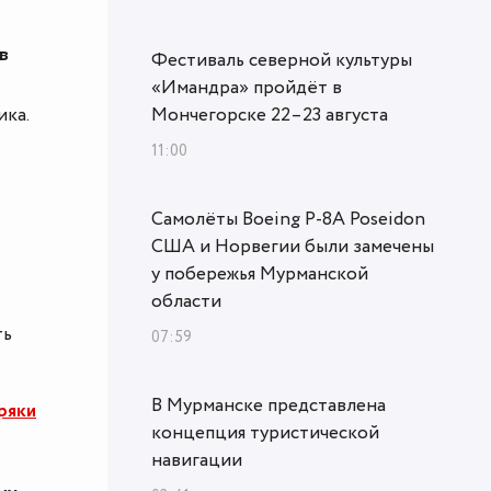
в
Фестиваль северной культуры
«Имандра» пройдёт в
ика.
Мончегорске 22–23 августа
11:00
Самолёты Boeing P-8A Poseidon
США и Норвегии были замечены
у побережья Мурманской
области
ть
07:59
В Мурманске представлена
ряки
концепция туристической
навигации