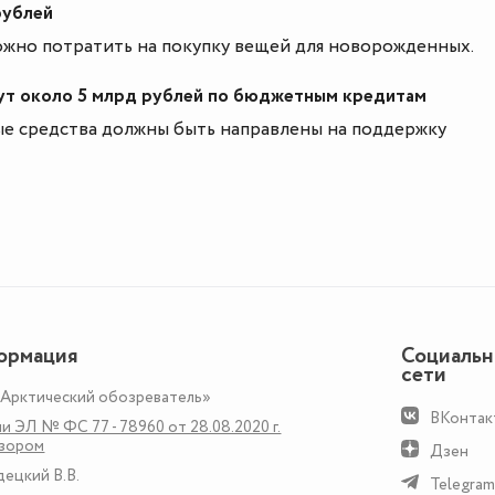
рублей
ожно потратить на покупку вещей для новорожденных.
ут около 5 млрд рублей по бюджетным кредитам
е средства должны быть направлены на поддержку
ормация
Социаль
сети
«Арктический обозреватель»
ВКонтак
и ЭЛ № ФС 77 - 78960 от 28.08.2020 г.
дзором
Дзен
децкий В.В.
Telegram