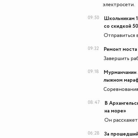
электросети.
09:50
Школьникам 1
со скидкой 5
Отправиться в
09:32
Ремонт моста 
Завершить ра
09:18
Мурманчанин 
лыжном мара
Соревнования 
08:47
В Архангельс
на море»
Он расскажет
06:28
За прошедший