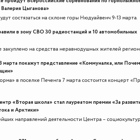
е пройдут Всероссийские соревнования по горнолыжно
 Валерия Цыганова»
дут состязаться на склоне горы Нюдуайвенч 9-13 марта.
авили в зону СВО 30 радиостанций и 10 автомобильных
 закуплено на средства неравнодушных жителей регион
8 марта покажут представление «Коммуналка, или Поче
нщин»
рма» в поселке Печенга 7 марта состоится концерт «П
ентр «Вторая школа» стал лауреатом премии «За развит
тока и Арктики»
ейших направлений деятельности Центра – социокульту