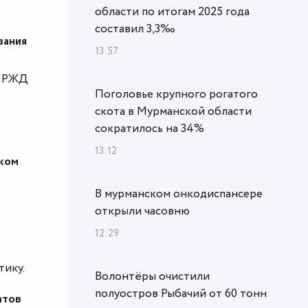
области по итогам 2025 года
составил 3,3‰
вания
13:57
— РЖД
Поголовье крупного рогатого
скота в Мурманской области
сократилось на 34%
13:12
ском
В мурманском онкодиспансере
открыли часовню
12:29
тику.
Волонтёры очистили
полуостров Рыбачий от 60 тонн
атов