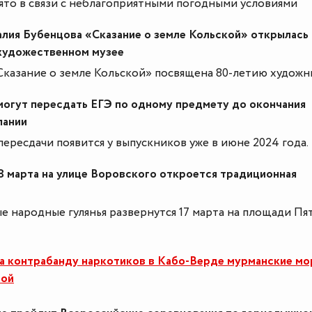
ято в связи с неблагоприятными погодными условиями
лия Бубенцова «Сказание о земле Кольской» открылась 
художественном музее
Сказание о земле Кольской» посвящена 80-летию художн
могут пересдать ЕГЭ по одному предмету до окончания
пании
ересдачи появится у выпускников уже в июне 2024 года.
8 марта на улице Воровского откроется традиционная
е народные гулянья развернутся 17 марта на площади Пя
а контрабанду наркотиков в Кабо-Верде мурманские мо
мой