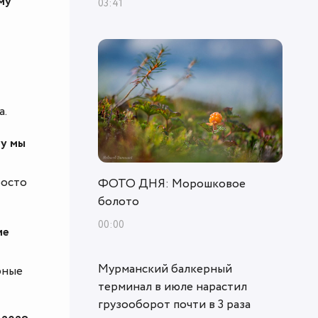
му
03:41
а.
му мы
росто
ФОТО ДНЯ: Морошковое
болото
00:00
ие
Мурманский балкерный
рные
терминал в июле нарастил
грузооборот почти в 3 раза