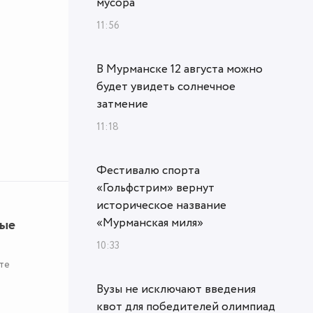
мусора
11:56
В Мурманске 12 августа можно
будет увидеть солнечное
затмение
11:18
Фестивалю спорта
«Гольфстрим» вернут
историческое название
«Мурманская миля»
ные
10:33
те
Вузы не исключают введения
квот для победителей олимпиад