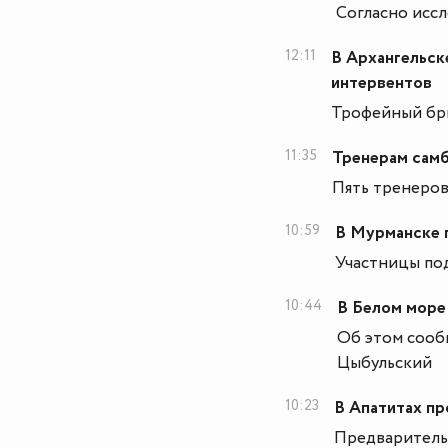
Согласно иссл
12:11
В Архангельск
интервентов
Трофейный бри
11:35
Тренерам сам
Пять тренеров
10:59
В Мурманске 
Участницы под
10:44
В Белом море
Об этом сооб
Цыбульский
10:23
В Апатитах п
Предваритель