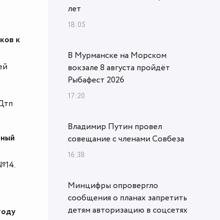
лет
18:05
ков к
В Мурманске на Морском
ей
вокзале 8 августа пройдёт
Рыбафест 2026
17:20
Дтп
Владимир Путин провел
ьный
совещание с членами Совбеза
16:38
№14.
Минцифры опровергло
сообщения о планах запретить
детям авторизацию в соцсетях
году