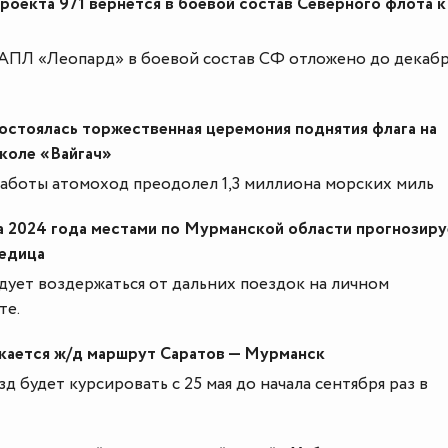
оекта 971 вернется в боевой состав Северного флота к
АПЛ «Леопард» в боевой состав СФ отложено до декаб
состоялась торжественная церемония поднятия флага на
коле «Вайгач»
работы атомоход преодолел 1,3 миллиона морских миль
а 2024 года местами по Мурманской области прогнозиру
ледица
ует воздержаться от дальних поездок на личном
те.
скается ж/д маршрут Саратов — Мурманск
д будет курсировать с 25 мая до начала сентября раз в