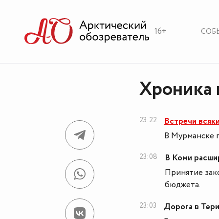
16+
СОБ
Хроника 
23:22
Встречи всяки
В Мурманске п
23:08
В Коми расши
Принятие зак
бюджета.
23:03
Дорога в Тери