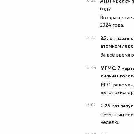
16:23
АПЛ «Волк» пр
году
Возвращение 
2024 года.
15:47
35 лет назад 
атомном ледо
За всё время 
15:44
УГМС: 7 март
сильная голо
МЧС рекоменд
автотранспор
15:02
С 25 мая запу
Сезонный поез
неделю.