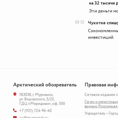
на 32 тысячи 
Эти деньги м
03:12
Чукотке спиш
Сэкономленны
инвестиций.
Арктический обозреватель
Правовая инф
183038
,
г. Мурманск
,
Сетевое издание 
ул. Воровского, 5/23
,
Св-во о регистраци
ГДЦ «Меридиан», оф. 500
выдано Роскомна
+7 (921) 724-96-40
Учредитель – Горо
ao@murmansk.ru