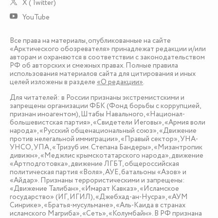
X (Twitter)
YouTube
Все права на материалы, опубликованные на сайте
«Арктического обозревателя» принадлежат редакции и/или
авторам и охраняются в соответствии с законодательством
РФ об авторских и смежных правах. Полные правила
использования материалов сайта для цитирования и иных
целей изложены в разделе
«О редакции»
.
Для читателей: в России признаны экстремистскими и
запрещены организации ФБК (Фонд борьбы с коррупцией,
признан иноагентом), Штабы Навального, «Национал-
большевистская партия», «Свидетели Иеговы», «Армия воли
народа», «Русский общенациональный союз», «Движение
против нелегальной иммиграции», «Правый сектор», УНА-
УНСО, УПА, «Тризуб им. Степана Бандеры», «Мизантропик
дивижн», «Меджлис крымскотатарского народа», движение
«Артподготовка», движение ЛГБТ, общероссийская
политическая партия «Воля», АУЕ, батальоны «Азов» и
«Айдар». Признаны террористическими и запрещены:
«Движение Талибан», «Имарат Кавказ», «Исламское
государство» (ИГ, ИГИЛ), «Джебхад-ан-Нусра», «АУМ
Синрике», «Братья-мусульмане», «Аль-Каида в странах
исламского Магриба», «Сеть», «Колумбайн». В РФ признана