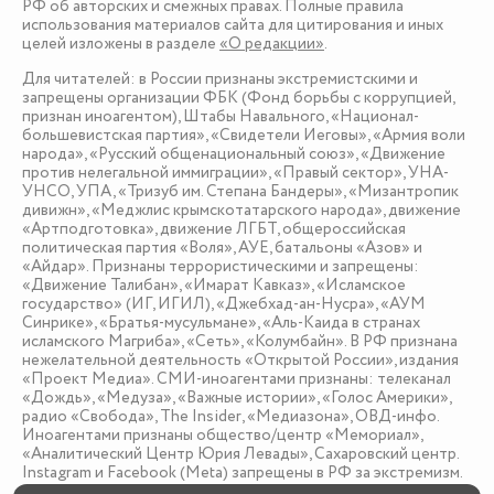
РФ об авторских и смежных правах. Полные правила
использования материалов сайта для цитирования и иных
целей изложены в разделе
«О редакции»
.
Для читателей: в России признаны экстремистскими и
запрещены организации ФБК (Фонд борьбы с коррупцией,
признан иноагентом), Штабы Навального, «Национал-
большевистская партия», «Свидетели Иеговы», «Армия воли
народа», «Русский общенациональный союз», «Движение
против нелегальной иммиграции», «Правый сектор», УНА-
УНСО, УПА, «Тризуб им. Степана Бандеры», «Мизантропик
дивижн», «Меджлис крымскотатарского народа», движение
«Артподготовка», движение ЛГБТ, общероссийская
политическая партия «Воля», АУЕ, батальоны «Азов» и
«Айдар». Признаны террористическими и запрещены:
«Движение Талибан», «Имарат Кавказ», «Исламское
государство» (ИГ, ИГИЛ), «Джебхад-ан-Нусра», «АУМ
Синрике», «Братья-мусульмане», «Аль-Каида в странах
исламского Магриба», «Сеть», «Колумбайн». В РФ признана
нежелательной деятельность «Открытой России», издания
«Проект Медиа». СМИ-иноагентами признаны: телеканал
«Дождь», «Медуза», «Важные истории», «Голос Америки»,
радио «Свобода», The Insider, «Медиазона», ОВД-инфо.
Иноагентами признаны общество/центр «Мемориал»,
«Аналитический Центр Юрия Левады», Сахаровский центр.
Instagram и Facebook (Metа) запрещены в РФ за экстремизм.