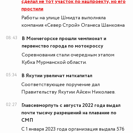
сделал не тот участок по нацпроекту, но его
простили
Работы на улице Шмидта выполняла
компания «Север Строй» Оганеса Шанкояна
08:43
В Мончегорске прошли чемпионат и
первенство города по мотокроссу
Соревнования стали очередным этапом
Кубка Мурманской области.
05:34
В Якутии увеличат маткапитал
Соответствующее поручение дал
Правительству Якутии Айсен Николаев.
02:27
Главсевморпуть с августа 2022 года выдал
почти тысячу разрешений на плавание по
СМП
С 1 января 2023 года организация выдала 576