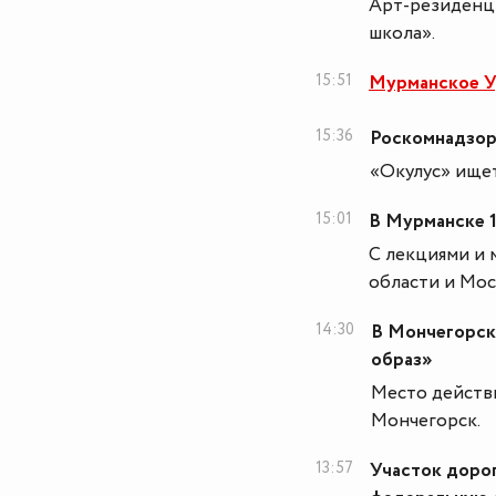
Арт-резиденци
школа».
15:51
Мурманское УД
15:36
Роскомнадзор
«Окулус» ище
15:01
В Мурманске 1
С лекциями и 
области и Мо
14:30
В Мончегорск
образ»
Место действи
Мончегорск.
13:57
Участок доро