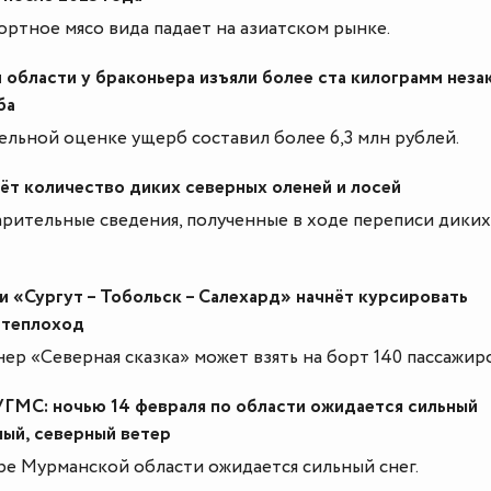
ортное мясо вида падает на азиатском рынке.
области у браконьера изъяли более ста килограмм неза
ба
льной оценке ущерб составил более 6,3 млн рублей.
ёт количество диких северных оленей и лосей
рительные сведения, полученные в ходе переписи диких
и «Сургут – Тобольск – Салехард» начнёт курсировать
 теплоход
ер «Северная сказка» может взять на борт 140 пассажир
ГМС: ночью 14 февраля по области ожидается сильный
ный, северный ветер
ре Мурманской области ожидается сильный снег.