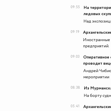
09:55
На территори
ледовых скул
Над экспозиц
09:19
Архангельские
Иностранные 
предприятий.
09:03
Оперативное 
проводит виц
Андрей Чибис
мероприятии
08:38
Из Мурманска
На борту суд
05:41
Архангельски