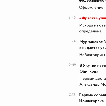
федеральную 
Оформление пе
13:45
«Фрегат» упл
Исходя из отв
определена.
13:24
Мурманское У
ожидается уси
Неблагоприятн
12:49
В Якутии на 
Оймякон»
Первым диста
Александр Мо
12:13
Первые соревн
Мончегорске