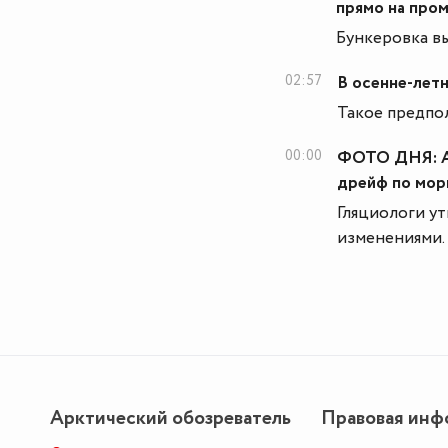
прямо на про
Бункеровка вы
02:57
В осенне-лет
Такое предпо
00:00
ФОТО ДНЯ: Ай
дрейф по мор
Гляциологи ут
изменениями.
Арктический обозреватель
Правовая инф