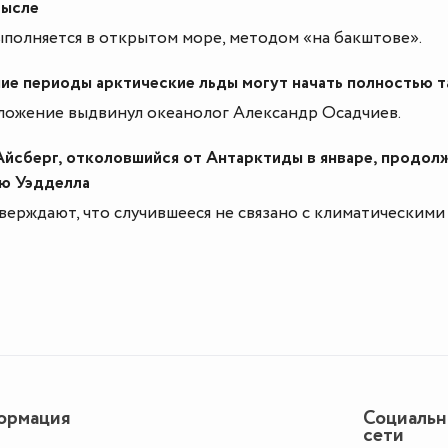
мысле
полняется в открытом море, методом «на бакштове».
ние периоды арктические льды могут начать полностью т
ложение выдвинул океанолог Александр Осадчиев.
сберг, отколовшийся от Антарктиды в январе, продол
ю Уэдделла
верждают, что случившееся не связано с климатическими
ормация
Социаль
сети