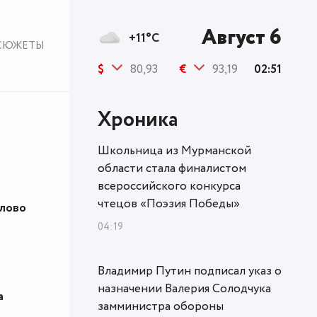
Август 6
+11°C
СЮЖЕТЫ
$
80,93
€
93,19
02:51
Хроника
Школьница из Мурманской
области стала финалистом
всероссийского конкурса
чтецов «Поэзия Победы»
Слово
04:19
Владимир Путин подписал указ о
назначении Валерия Солодчука
а
замминистра обороны