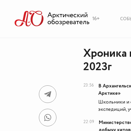
16+
СОБ
Хроника 
2023г
23:56
В Архангельс
Арктике»
Школьники и 
экспедиций, у
22:09
Министерство
добычу китов