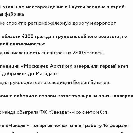
м угольном месторождении в Якутии введена в строй
ая фабрика
е строит в регионе железную дорогу и аэропорт.
области 4300 граждан трудоспособного возраста, не
овой деятельностью
д их численность снизилась на 2300 человек.
спедиции «Москвич в Арктике» завершили первый этап
и добрались до Магадана
щил руководитель экспедиции Богдан Булычев.
ромно победил в первом матче турнира на призы полпре
оманда обыграла ФК «Звезда»-м со счётом 0:4
я «Никель – Полярная ночь» начнёт работу 16 февраля