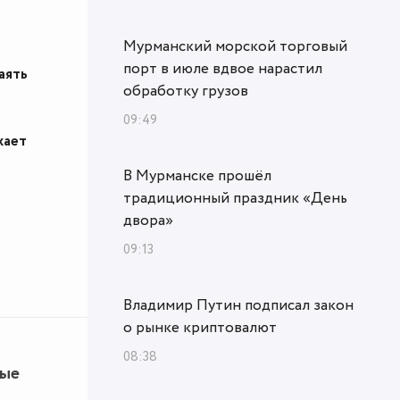
Мурманский морской торговый
порт в июле вдвое нарастил
аять
обработку грузов
09:49
жает
В Мурманске прошёл
традиционный праздник «День
двора»
09:13
Владимир Путин подписал закон
о рынке криптовалют
08:38
ные