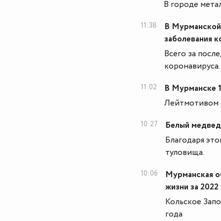
В городе мета
11:38
В Мурманской 
заболевания 
Всего за после
коронавируса.
11:02
В Мурманске 
Лейтмотивом ф
10:27
Белый медвед
Благодаря это
туловища.
10:06
Мурманская об
жизни за 2022
Кольское Запо
года