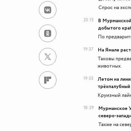
Спрос на эксп
20:15
В Мурманской 
добытого кра
По предварите
19:37
На Ямале раст
Таковы предва
животных.
19:03
Летом на лини
трёхпалубный
Круизный лайн
18:29
Мурманское У
северо-запад
Также на севе