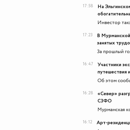
17:58
На Эльгинско
обогатительн
Инвестор такж
17:23
В Мурманской 
занятых труд
За прошлый го
16:47
Участники эк
путешествия 
Об этом сооб
16:28
«Север» разг
СЗФО
Мурманская к
16:12
Арт-резиденци