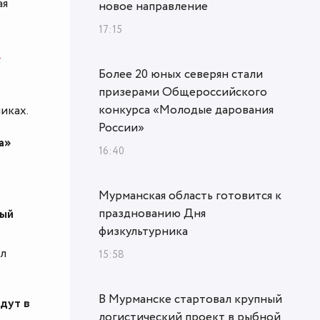
ая
новое направление
17:15
и
Более 20 юных северян стали
призерами Общероссийского
конкурса «Молодые дарования
иках.
России»
а»
16:40
Мурманская область готовится к
празднованию Дня
ный
физкультурника
ал
15:58
В Мурманске стартовал крупный
дут в
логистический проект в рыбной