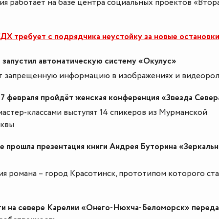
я работает на базе центра социальных проектов «Втор
Х требует с подрядчика неустойку за новые остановк
 запустил автоматическую систему «Окулус»
т запрещенную информацию в изображениях и видеорол
7 февраля пройдёт женская конференция «Звезда Север
мастер-классами выступят 14 спикеров из Мурманской
сквы
е прошла презентация книги Андрея Буторина «Зеркаль
я романа – город Красотинск, прототипом которого ст
ги на севере Карелии «Онего-Нюхча-Беломорск» переда