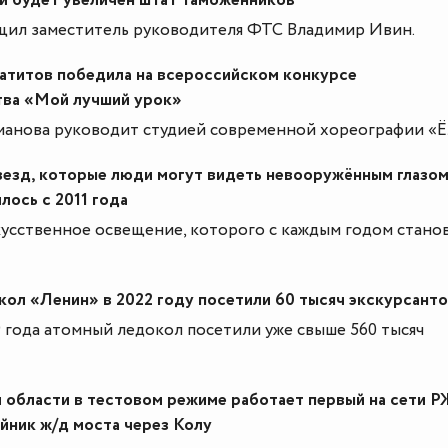
и будет увеличен штат таможенников
щил заместитель руководителя ФТС Владимир Ивин.
патитов победила на всероссийском конкурсе
ва «Мой лучший урок»
манова руководит студией современной хореографии «Ё
везд, которые люди могут видеть невооружённым глазом
лось с 2011 года
кусственное освещение, которого с каждым годом стано
ол «Ленин» в 2022 году посетили 60 тысяч экскурсант
9 года атомный ледокол посетили уже свыше 560 тысяч
 области в тестовом режиме работает первый на сети 
йник ж/д моста через Колу