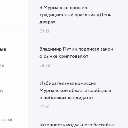
В Мурманске прошёл
традиционный праздник «День
двора»
09:13
ные
Владимир Путин подписал закон
о рынке криптовалют
те
08:38
Избирательная комиссия
Мурманской области сообщила
r)
о выбывших кандидатах
07:41
няются
Готовность модульного бассейна
я