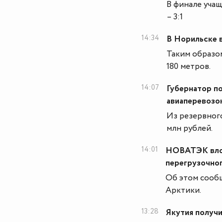
В финале уча
– 3:1
14:34
В Норильске 
Таким образо
180 метров.
14:07
Губернатор п
авиаперевозо
Из резервног
млн рублей.
14:01
НОВАТЭК влож
перегрузочно
Об этом сообщ
Арктики.
13:28
Якутия получи