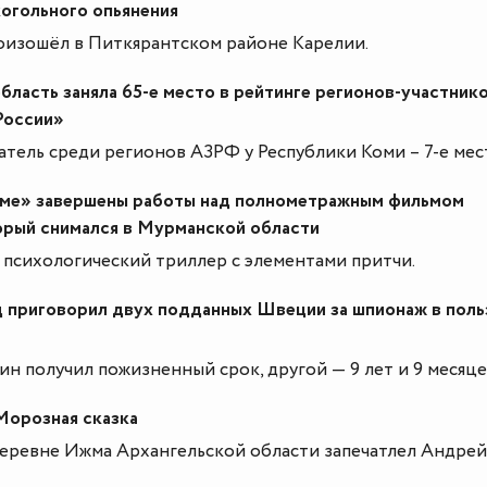
когольного опьянения
изошёл в Питкярантском районе Карелии.
бласть заняла 65-е место в рейтинге регионов-участник
России»
атель среди регионов АЗРФ у Республики Коми – 7-е мес
ме» завершены работы над полнометражным фильмом
орый снимался в Мурманской области
о психологический триллер с элементами притчи.
 приговорил двух подданных Швеции за шпионаж в поль
н получил пожизненный срок, другой — 9 лет и 9 месяце
орозная сказка
деревне Ижма Архангельской области запечатлел Андрей