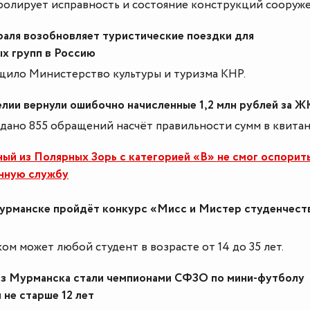
ролирует исправность и состояние конструкций сооруже
раля возобновляет туристические поездки для
х групп в Россию
щило Министерство культуры и туризма КНР.
лии вернули ошибочно начисленные 1,2 млн рублей за 
одано 855 обращений насчёт правильности сумм в квитан
ый из Полярных Зорь с категорией «В» не смог оспорит
енную службу
урманске пройдёт конкурс «Мисс и Мистер студенчеств
ом может любой студент в возрасте от 14 до 35 лет.
з Мурманска стали чемпионами СФЗО по мини-футболу
не старше 12 лет