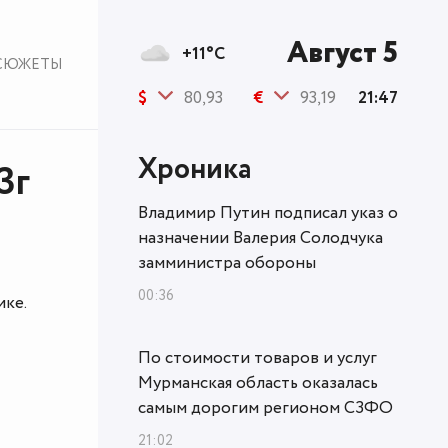
Август 5
+11°C
СЮЖЕТЫ
$
80,93
€
93,19
21:47
Хроника
3г
Владимир Путин подписал указ о
назначении Валерия Солодчука
замминистра обороны
00:36
ике.
По стоимости товаров и услуг
Мурманская область оказалась
самым дорогим регионом СЗФО
21:02