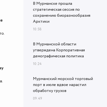
В Мурманске прошла
стратегическая сессия по
сохранению биоразнообразия
ов
Арктики
10:58
то.
В Мурманской области
утверждена Корпоративная
демографическая политика
10:24
зу
Мурманский морской торговый
в.
порт в июле вдвое нарастил
обработку грузов
09:49