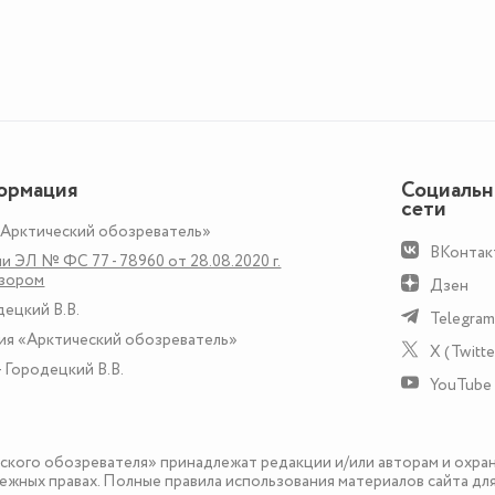
ормация
Социаль
сети
«Арктический обозреватель»
ВКонтак
и ЭЛ № ФС 77 - 78960 от 28.08.2020 г.
дзором
Дзен
децкий В.В.
Telegram
ия «Арктический обозреватель»
X (Twitte
 Городецкий В.В.
YouTube
еского обозревателя» принадлежат редакции и/или авторам и охра
ежных правах. Полные правила использования материалов сайта дл