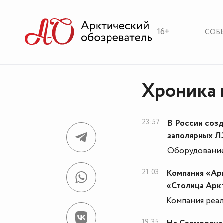
16+
СОБ
Хроника 
23:57
В России соз
заполярных 
Оборудование
21:03
Компания «Арк
«Столица Арк
Компания реал
19:35