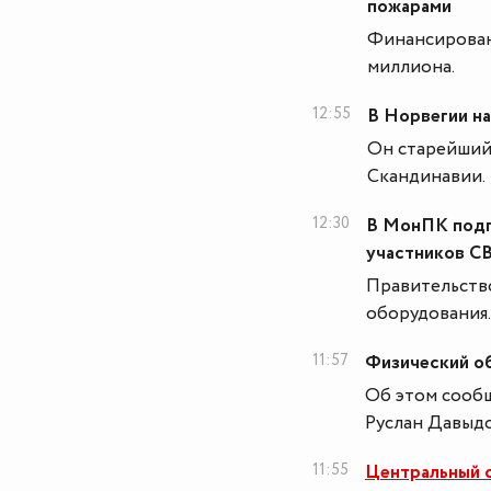
пожарами
Финансировани
миллиона.
12:55
В Норвегии н
Он старейший 
Скандинавии.
12:30
В МонПК подг
участников С
Правительство
оборудования.
11:57
Физический об
Об этом сооб
Руслан Давыдо
11:55
Центральный 