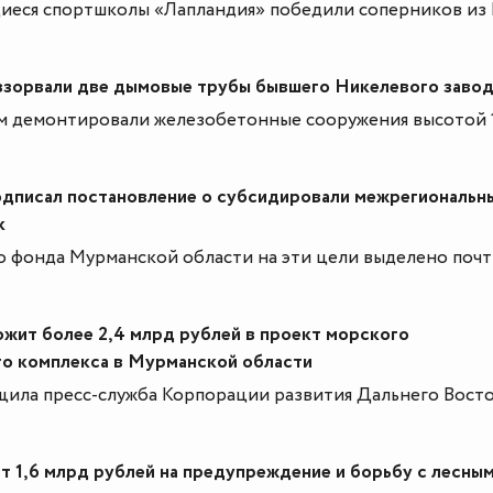
щиеся спортшколы «Лапландия» победили соперников из
взорвали две дымовые трубы бывшего Никелевого заво
м демонтировали железобетонные сооружения высотой 
одписал постановление о субсидировали межрегиональн
к
о фонда Мурманской области на эти цели выделено почт
ит более 2,4 млрд рублей в проект морского
го комплекса в Мурманской области
ила пресс-служба Корпорации развития Дальнего Восто
т 1,6 млрд рублей на предупреждение и борьбу с лесны