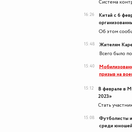
Система конт
16:26
Китай с 6 фев
организованны
Об этом сооб
15:48
Жителям Каре
Всего было п
15:40
Мобилизованн
призыв на во
15:12
В феврале в М
2023»
Стать участник
15:08
Футболисты и
среди юношей 