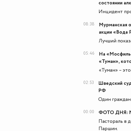
состоянии ал
Инцидент про
08:38
Мурманская о
акции «Вода 
Лучший показ
05:46
На «Мосфиль
«Туман», кот
«Туман» – эт
02:53
Шведский суд
РФ
Один граждани
00:00
ФОТО ДНЯ: М
Пастораль в 
Паршин.