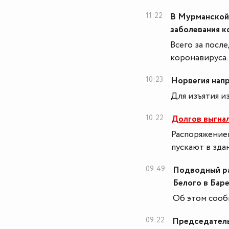
11:22
В Мурманской 
заболевания 
Всего за посл
коронавируса.
10:23
Норвегия напр
Для изъятия и
10:22
Долгов выгнал
Распоряжение
пускают в зда
09:49
Подводный ра
Белого в Бар
Об этом сооб
09:22
Председатель