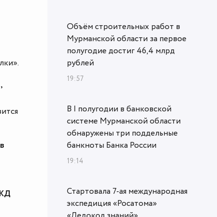
Объём строительных работ в
Мурманской области за первое
полугодие достиг 46,4 млрд
лки».
рублей
19:57
,
В I полугодии в банковской
вится
системе Мурманской области
обнаружены три поддельные
ов
банкноты Банка России
19:14
Стартовала 7-ая международная
РЖД
экспедиция «Росатома»
«Ледокол знаний»