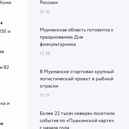
 Коми
России»
16:40
да
Мурманская область готовится к
150 и
празднованию Дня
физкультурника
ых
15:58
и 82
В Мурманске стартовал крупный
логистический проект в рыбной
отрасли
15:19
ка и
Более 22 тысяч северян посетили
события по «Пушкинской карте»
ми
с начала года