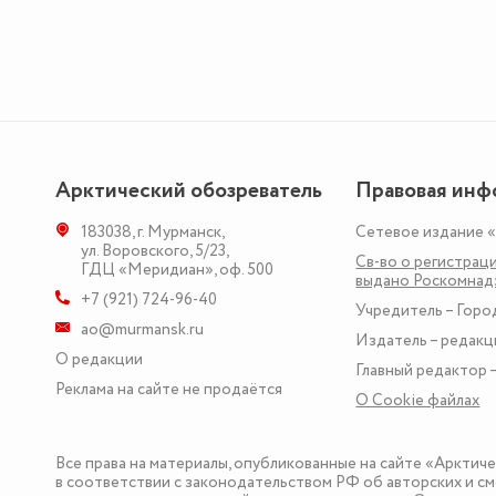
Арктический обозреватель
Правовая инф
183038
,
г. Мурманск
,
Сетевое издание 
ул. Воровского, 5/23
,
Св-во о регистраци
ГДЦ «Меридиан», оф. 500
выдано Роскомна
+7 (921) 724-96-40
Учредитель – Горо
ao@murmansk.ru
Издатель – редакц
О редакции
Главный редактор –
Реклама на сайте не продаётся
О Сookie файлах
Все права на материалы, опубликованные на сайте «Арктич
в соответствии с законодательством РФ об авторских и см