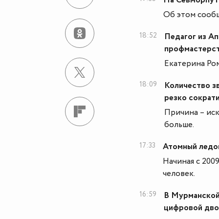
На Севморпут
Об этом сооб
18:52
Педагог из А
профмастерст
Екатерина Ро
18:09
Количество з
резко сократи
Причина – ис
больше.
17:33
Атомный ледок
Начиная с 200
человек.
16:59
В Мурманской
цифровой дво