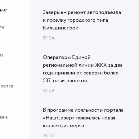
ные
Завершен ремонт автоподъезда
к поселку городского типа
те
Кильдинстрой
03:24
r)
Операторы Единой
региональной линии ЖКХ за два
года приняли от северян более
537 тысяч звонков
няются
23:59
я
В программе лояльности портала
пана
«Наш Север» появилась новая
коллекция мерча
-
21:12