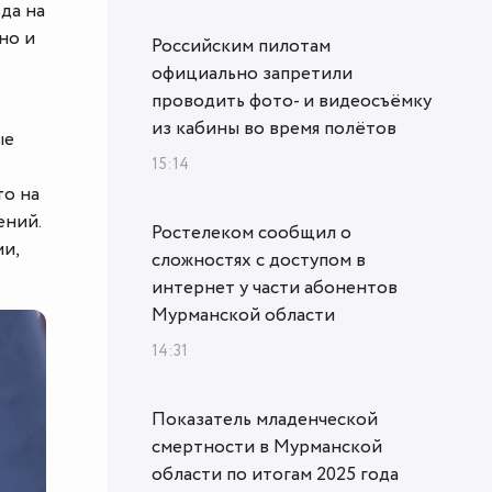
да на
но и
Российским пилотам
официально запретили
проводить фото- и видеосъёмку
из кабины во время полётов
ые
15:14
то на
ений.
Ростелеком сообщил о
ми,
сложностях с доступом в
интернет у части абонентов
Мурманской области
14:31
Показатель младенческой
смертности в Мурманской
области по итогам 2025 года