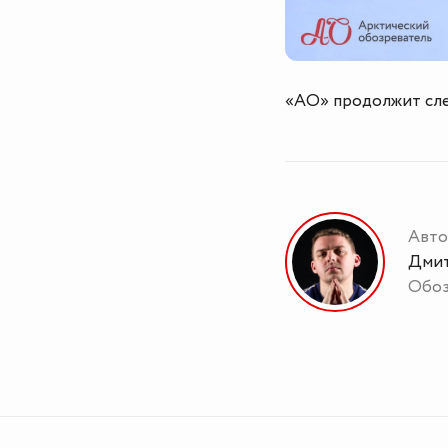
«АО» продолжит сле
Авто
Дмит
Обоз