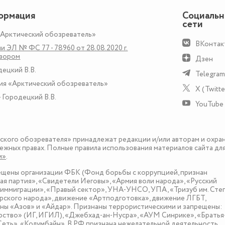
ормация
Социаль
сети
«Арктический обозреватель»
ВКонтак
и ЭЛ № ФС 77 - 78960 от 28.08.2020 г.
дзором
Дзен
децкий В.В.
Telegram
ия «Арктический обозреватель»
X (Twitte
 Городецкий В.В.
YouTube
еского обозревателя» принадлежат редакции и/или авторам и охра
ежных правах. Полные правила использования материалов сайта дл
и»
.
рещены организации ФБК (Фонд борьбы с коррупцией, признан
я партия», «Свидетели Иеговы», «Армия воли народа», «Русский
иммиграции», «Правый сектор», УНА-УНСО, УПА, «Тризуб им. Сте
ского народа», движение «Артподготовка», движение ЛГБТ,
оны «Азов» и «Айдар». Признаны террористическими и запрещены:
рство» (ИГ, ИГИЛ), «Джебхад-ан-Нусра», «АУМ Синрике», «Братья
«Сеть», «Колумбайн». В РФ признана нежелательной деятельность