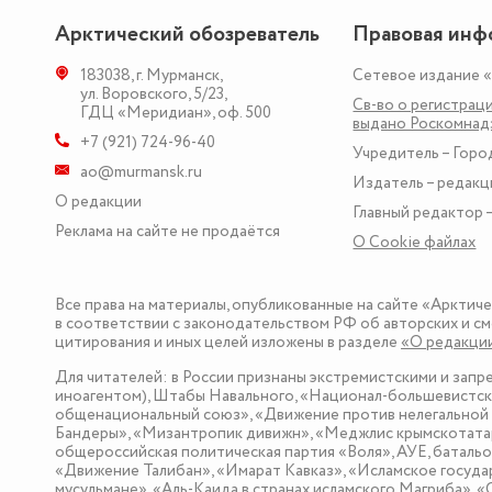
Арктический обозреватель
Правовая инф
183038
,
г. Мурманск
,
Сетевое издание 
ул. Воровского, 5/23
,
Св-во о регистраци
ГДЦ «Меридиан», оф. 500
выдано Роскомна
+7 (921) 724-96-40
Учредитель – Горо
ao@murmansk.ru
Издатель – редакц
О редакции
Главный редактор –
Реклама на сайте не продаётся
О Сookie файлах
Все права на материалы, опубликованные на сайте «Арктич
в соответствии с законодательством РФ об авторских и см
цитирования и иных целей изложены в разделе
«О редакци
Для читателей: в России признаны экстремистскими и зап
иноагентом), Штабы Навального, «Национал-большевистска
общенациональный союз», «Движение против нелегальной 
Бандеры», «Мизантропик дивижн», «Меджлис крымскотатар
общероссийская политическая партия «Воля», АУЕ, баталь
«Движение Талибан», «Имарат Кавказ», «Исламское госуда
мусульмане», «Аль-Каида в странах исламского Магриба», 