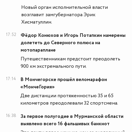
Новый орган исполнительной власти
возглавит замгубернатора Эрик
Хисматуллин.
17:52
Фёдор Конюхов и Игорь Потапкин намерены
долететь до Северного полюса на
мотопараплане
Путешественникам предстоит преодолеть
900 км экстремального пути.
17:14
В Мончегорске прошёл веломарафон
«МончеГория»
Две дистанции протяженностью 35 и 65
километров преодолевали 32 спортсмена.
16:38
За первое полугодие в Мурманской области
выявлено всего 16 фальшивых банкнот