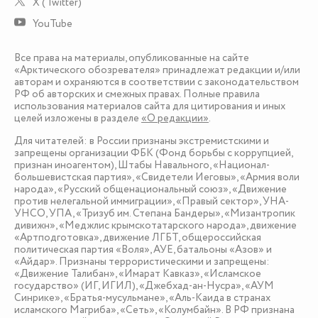
X (Twitter)
YouTube
Все права на материалы, опубликованные на сайте
«Арктического обозревателя» принадлежат редакции и/или
авторам и охраняются в соответствии с законодательством
РФ об авторских и смежных правах. Полные правила
использования материалов сайта для цитирования и иных
целей изложены в разделе
«О редакции»
.
Для читателей: в России признаны экстремистскими и
запрещены организации ФБК (Фонд борьбы с коррупцией,
признан иноагентом), Штабы Навального, «Национал-
большевистская партия», «Свидетели Иеговы», «Армия воли
народа», «Русский общенациональный союз», «Движение
против нелегальной иммиграции», «Правый сектор», УНА-
УНСО, УПА, «Тризуб им. Степана Бандеры», «Мизантропик
дивижн», «Меджлис крымскотатарского народа», движение
«Артподготовка», движение ЛГБТ, общероссийская
политическая партия «Воля», АУЕ, батальоны «Азов» и
«Айдар». Признаны террористическими и запрещены:
«Движение Талибан», «Имарат Кавказ», «Исламское
государство» (ИГ, ИГИЛ), «Джебхад-ан-Нусра», «АУМ
Синрике», «Братья-мусульмане», «Аль-Каида в странах
исламского Магриба», «Сеть», «Колумбайн». В РФ признана